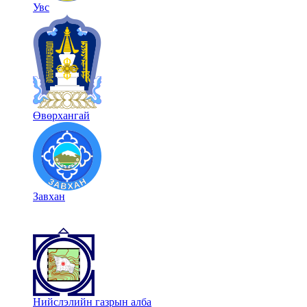
Увс
Өвөрхангай
Завхан
Нийслэлийн газрын алба