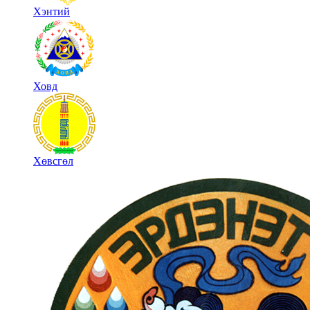
Хэнтий
Ховд
Хөвсгөл