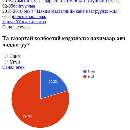
2016-
Аймгийн Засаг даргатай 2016 оны Үр дүнгийн гэрээ
02-05
байгууллаа
2016-
2016 оныг "Цахим мэдээллийн санг нэвтрүүлэх жил"
01-25
болгон зарлалаа.
Зарлал
Үйл ажиллагаа
Санал асуулга
Та газартай холбоотой мэдээлэлээ цахимаар авч
чаддаг уу?
Тийм
Үгүй
Санал өгөх
Тийм
Үгүй
20.3%
79.7%