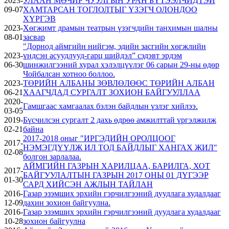
2023-
УЛААН МӨЧИР ЧУУЛГЫН УРАН БҮТЭЭЛЧИДТЭЙ
09-07
ХАМТАРСАН ТОГЛОЛТЫГ ҮЗЭГЧ ОЛОНДОО
ХҮРГЭВ
2023-
Хөгжимт драмын театрын үзэгчдийн танхимын шалны
08-01
засвар
"Дорнод аймгийн нийгэм, эдийн засгийн хөгжлийн
2023-
үндсэн асуудлууд-гарц шийдэл” сэдэвт эрдэм
06-30
шинжилгээний хурал хэлэлцүүлэг 06 сарын 29-ны өдөр
Чойбалсан хотноо боллоо.
2023-
ТӨРИЙН АЛБАНЫ ЗӨВЛӨЛӨӨС ТӨРИЙН АЛБАН
06-21
ХААГЧДАД СУРГАЛТ ЗОХИОН БАЙГУУЛЛАА
2020-
Гамшгаас хамгаалах бэлэн байдлын үзлэг хийлээ.
03-05
2019-
Бүсчилсэн сургалт 2 дахь өдрөө амжилттай үргэлжилж
02-21
байна
2017-2018 оныг "ИРГЭДИЙН ОРОЛЦООГ
2017-
НЭМЭГДҮҮЛЖ ИЛ ТОД БАЙДЛЫГ ХАНГАХ ЖИЛ"
02-08
болгон зарлалаа.
АЙМГИЙН ГАЗРЫН ХАРИЛЦАА, БАРИЛГА, ХОТ
2017-
БАЙГУУЛАЛТЫН ГАЗРЫН 2017 ОНЫ 01 ДҮГЭЭР
01-30
САРД ХИЙСЭН АЖЛЫН ТАЙЛАН
2016-
Газар эзэмших эрхийн гэрчилгээний дуудлага худалдааг
12-09
дахин зохион байгуулна.
2016-
Газар эзэмших эрхийн гэрчилгээний дуудлага худалдааг
10-28
зохион байгуулна