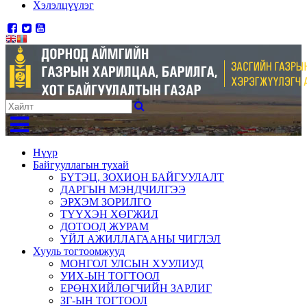
Хэлэлцүүлэг
Нүүр
Байгууллагын тухай
БҮТЭЦ, ЗОХИОН БАЙГУУЛАЛТ
ДАРГЫН МЭНДЧИЛГЭЭ
ЭРХЭМ ЗОРИЛГО
ТҮҮХЭН ХӨГЖИЛ
ДОТООД ЖУРАМ
ҮЙЛ АЖИЛЛАГААНЫ ЧИГЛЭЛ
Хууль тогтоомжууд
МОНГОЛ УЛСЫН ХУУЛИУД
УИХ-ЫН ТОГТООЛ
ЕРӨНХИЙЛӨГЧИЙН ЗАРЛИГ
ЗГ-ЫН ТОГТООЛ