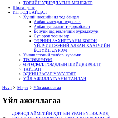
ТӨРИЙН УДИРДЛАГЫН МЕНЕЖЕР
Шилэн данс
ИЛ ТОД БАЙДАЛ
Хүний нөөцийн ил тод байдал
Албан хаагчдын мэдээлэл
Албан тушаалын тодорхойлолт
Ёс зүйн дэд зөвлөлийн бүрэлдэхүүн
Сул орон тооны зар
ТӨРИЙН ЗАХИРГААНЫ БОЛОН
ҮЙЛЧИЛГЭЭНИЙ АЛБАН ХААГЧИЙН
ЁСЗҮЙН ДҮРЭМ
Үйлчилгээний төлбөр, хураамж
ТӨЛӨВЛӨГӨӨ
ӨРГӨДӨЛ, ГОМДЛЫН ШИЙДВЭРЛЭЛТ
ТАЙЛАН
ЭДИЙН ЗАСАГ ҮЗҮҮЛЭЛТ
ҮЙЛ АЖИЛЛАГААНЫ ТАЙЛАН
Нүүр
Мэдээ
Үйл ажиллагаа
Үйл ажиллагаа
ДОРНОД АЙМГИЙН ХДТ-ЫН УРАН БҮТЭЭЛЧИД