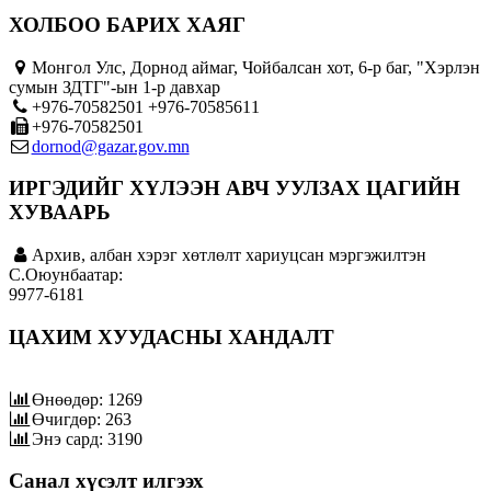
ХОЛБОО БАРИХ ХАЯГ
Монгол Улс, Дорнод аймаг, Чойбалсан хот, 6-р баг, "Хэрлэн
сумын ЗДТГ"-ын 1-р давхар
+976-70582501 +976-70585611
+976-70582501
dornod@gazar.gov.mn
ИРГЭДИЙГ ХҮЛЭЭН АВЧ УУЛЗАХ ЦАГИЙН
ХУВААРЬ
Архив, албан хэрэг хөтлөлт хариуцсан мэргэжилтэн
C.Оюунбаатар:
9977-6181
ЦАХИМ ХУУДАСНЫ ХАНДАЛТ
Өнөөдөр: 1269
Өчигдөр: 263
Энэ сард: 3190
Санал хүсэлт илгээх