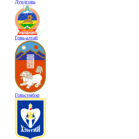
Дундговь
Говь-алтай
Говьсүмбэр