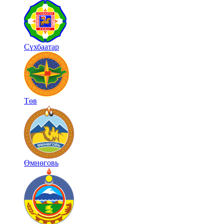
Сүхбаатар
Төв
Өмнөговь