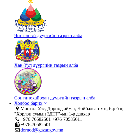
Чингэлтэй дүүргийн газрын алба
Хан-Уул дүүргийн газрын алба
Сонгинохайрхан дүүргийн газрын алба
Холбоо барих
Монгол Улс, Дорнод аймаг, Чойбалсан хот, 6-р баг,
"Хэрлэн сумын ЗДТГ"-ын 1-р давхар
+976-70582501 +976-70585611
+976-70582501
dornod@gazar.gov.mn