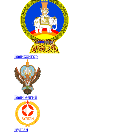
Баянхонгор
Баян-өлгий
Булган