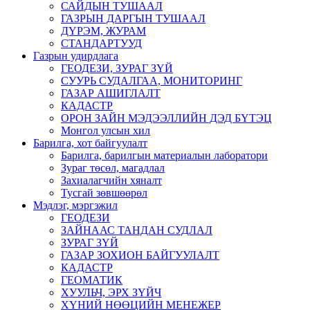
САЙДЫН ТУШААЛ
ГАЗРЫН ДАРГЫН ТУШААЛ
ДҮРЭМ, ЖУРАМ
СТАНДАРТУУД
Газрын удирдлага
ГЕОДЕЗИ, ЗУРАГ ЗҮЙ
СУУРЬ СУДАЛГАА, МОНИТОРИНГ
ГАЗАР АШИГЛАЛТ
КАДАСТР
ОРОН ЗАЙН МЭДЭЭЛЛИЙН ДЭД БҮТЭЦ
Монгол улсын хил
Барилга, хот байгуулалт
Барилга, барилгын материалын лаборатори
Зураг төсөл, магадлал
Захиалагчийн хяналт
Тусгай зөвшөөрөл
Мэдлэг, мэргэжил
ГЕОДЕЗИ
ЗАЙНААС ТАНДАН СУДЛАЛ
ЗУРАГ ЗҮЙ
ГАЗАР ЗОХИОН БАЙГУУЛАЛТ
КАДАСТР
ГЕОМАТИК
ХУУЛЬЧ, ЭРХ ЗҮЙЧ
ХҮНИЙ НӨӨЦИЙН МЕНЕЖЕР