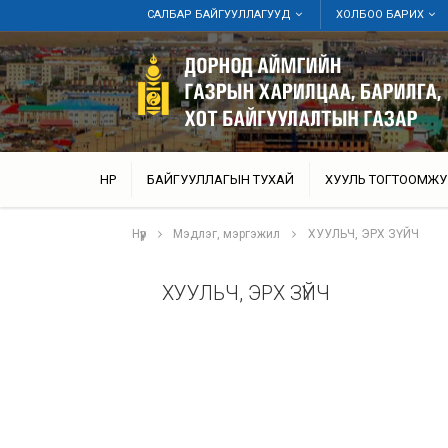
САЛБАР БАЙГУУЛЛАГУУД
ХОЛБОО БАРИХ
НҮҮР
БАЙГУУЛЛАГЫН ТУХАЙ
ХУУЛЬ ТОГТООМЖУ
Нүүр
Мэдлэг, мэргэжил
ХУУЛЬЧ, ЭРХ ЗҮЙЧ
ХУУЛЬЧ, ЭРХ ЗҮЙЧ