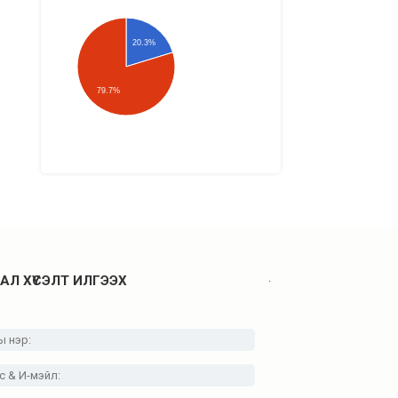
20.3%
79.7%
.
АЛ ХҮСЭЛТ ИЛГЭЭХ