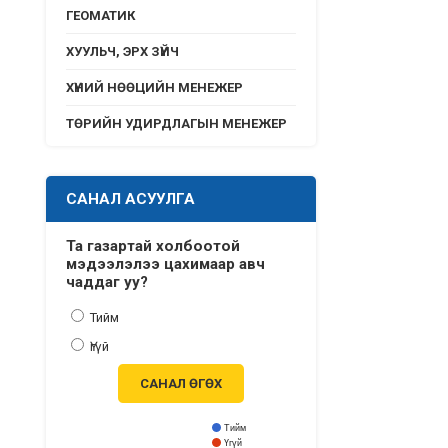
ГЕОМАТИК
ХУУЛЬЧ, ЭРХ ЗҮЙЧ
ХҮНИЙ НӨӨЦИЙН МЕНЕЖЕР
ТӨРИЙН УДИРДЛАГЫН МЕНЕЖЕР
САНАЛ АСУУЛГА
Та газартай холбоотой
мэдээлэлээ цахимаар авч
чаддаг уу?
Тийм
Үгүй
САНАЛ ӨГӨХ
Тийм
Үгүй