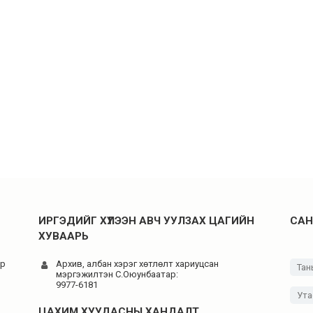
ИРГЭДИЙГ ХҮЛЭЭН АВЧ УУЛЗАХ ЦАГИЙН
САН
ХУВААРЬ
-р
Архив, албан хэрэг хөтлөлт хариуцсан
мэргэжилтэн C.Оюунбаатар:
9977-6181
ЦАХИМ ХУУДАСНЫ ХАНДАЛТ