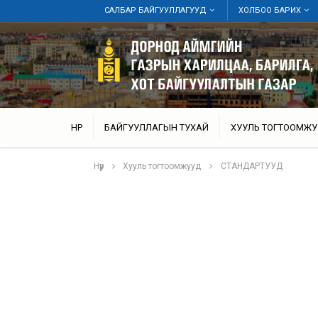
САЛБАР БАЙГУУЛЛАГУУД
ХОЛБОО БАРИХ
НҮҮР
БАЙГУУЛЛАГЫН ТУХАЙ
ХУУЛЬ ТОГТООМЖУ
Нүүр
Хууль тогтоомжууд
СТАНДАРТУУД