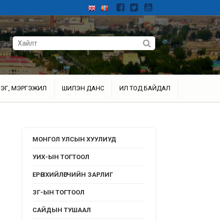
ЭГ, МЭРГЭЖИЛ
ШИЛЭН ДАНС
ИЛ ТОД БАЙДАЛ
МОНГОЛ УЛСЫН ХУУЛИУД
УИХ-ЫН ТОГТООЛ
ЕРӨНХИЙЛӨГЧИЙН ЗАРЛИГ
ЗГ-ЫН ТОГТООЛ
САЙДЫН ТУШААЛ