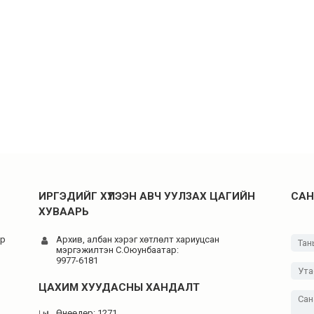
ИРГЭДИЙГ ХҮЛЭЭН АВЧ УУЛЗАХ ЦАГИЙН
САН
ХУВААРЬ
-р
Архив, албан хэрэг хөтлөлт хариуцсан
мэргэжилтэн C.Оюунбаатар:
9977-6181
ЦАХИМ ХУУДАСНЫ ХАНДАЛТ
Өнөөдөр: 1271