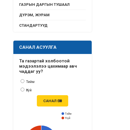
ГАЗРЫН ДАРГЫН ТУШААЛ
ДҮРЭМ, ЖУРАМ
СТАНДАРТУУД
САНАЛ АСУУЛГА
Та газартай холбоотой
мэдээлэлээ цахимаар авч
чаддаг уу?
Тийм
Үгүй
САНАЛ ӨГӨХ
Тийм
Үгүй