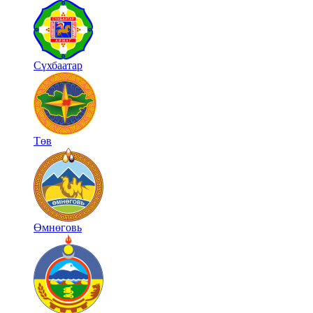
Сүхбаатар
Төв
Өмнөговь