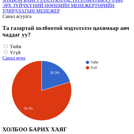
ЗОХИОН БАЙГУУЛАЛТ
КАДАСТР
ГЕОМАТИК
ХУУЛЬЧ,
ЭРХ ЗҮЙЧ
ХҮНИЙ НӨӨЦИЙН МЕНЕЖЕР
ТӨРИЙН
УДИРДЛАГЫН МЕНЕЖЕР
Санал асуулга
Та газартай холбоотой мэдээлэлээ цахимаар авч
чаддаг уу?
Тийм
Үгүй
Санал өгөх
Тийм
Үгүй
20.3%
79.7%
ХОЛБОО БАРИХ ХАЯГ