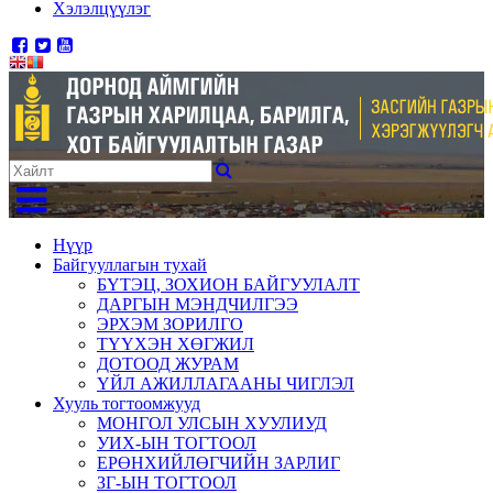
Хэлэлцүүлэг
Нүүр
Байгууллагын тухай
БҮТЭЦ, ЗОХИОН БАЙГУУЛАЛТ
ДАРГЫН МЭНДЧИЛГЭЭ
ЭРХЭМ ЗОРИЛГО
ТҮҮХЭН ХӨГЖИЛ
ДОТООД ЖУРАМ
ҮЙЛ АЖИЛЛАГААНЫ ЧИГЛЭЛ
Хууль тогтоомжууд
МОНГОЛ УЛСЫН ХУУЛИУД
УИХ-ЫН ТОГТООЛ
ЕРӨНХИЙЛӨГЧИЙН ЗАРЛИГ
ЗГ-ЫН ТОГТООЛ