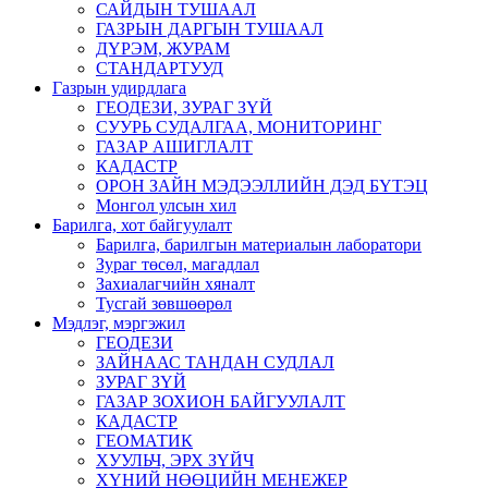
САЙДЫН ТУШААЛ
ГАЗРЫН ДАРГЫН ТУШААЛ
ДҮРЭМ, ЖУРАМ
СТАНДАРТУУД
Газрын удирдлага
ГЕОДЕЗИ, ЗУРАГ ЗҮЙ
СУУРЬ СУДАЛГАА, МОНИТОРИНГ
ГАЗАР АШИГЛАЛТ
КАДАСТР
ОРОН ЗАЙН МЭДЭЭЛЛИЙН ДЭД БҮТЭЦ
Монгол улсын хил
Барилга, хот байгуулалт
Барилга, барилгын материалын лаборатори
Зураг төсөл, магадлал
Захиалагчийн хяналт
Тусгай зөвшөөрөл
Мэдлэг, мэргэжил
ГЕОДЕЗИ
ЗАЙНААС ТАНДАН СУДЛАЛ
ЗУРАГ ЗҮЙ
ГАЗАР ЗОХИОН БАЙГУУЛАЛТ
КАДАСТР
ГЕОМАТИК
ХУУЛЬЧ, ЭРХ ЗҮЙЧ
ХҮНИЙ НӨӨЦИЙН МЕНЕЖЕР