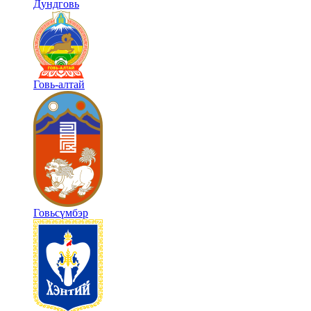
Дундговь
Говь-алтай
Говьсүмбэр