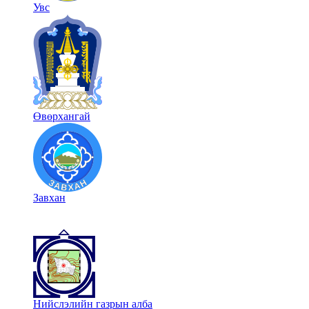
Увс
Өвөрхангай
Завхан
Нийслэлийн газрын алба