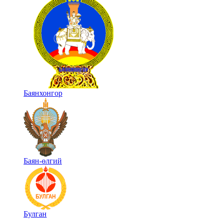
Баянхонгор
Баян-өлгий
Булган