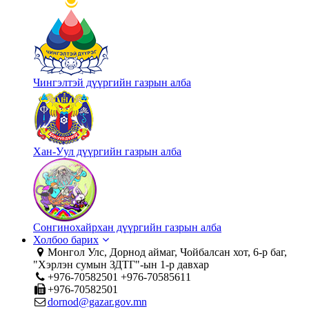
Чингэлтэй дүүргийн газрын алба
Хан-Уул дүүргийн газрын алба
Сонгинохайрхан дүүргийн газрын алба
Холбоо барих
Монгол Улс, Дорнод аймаг, Чойбалсан хот, 6-р баг,
"Хэрлэн сумын ЗДТГ"-ын 1-р давхар
+976-70582501 +976-70585611
+976-70582501
dornod@gazar.gov.mn