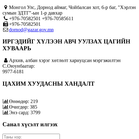
Монгол Улс, Дорнод аймаг, Чойбалсан хот, 6-р баг, "Хэрлэн
сумын ЗДТГ"-ын 1-р давхар
+976-70582501 +976-70585611
+976-70582501
dornod@gazar.gov.mn
ИРГЭДИЙГ ХҮЛЭЭН АВЧ УУЛЗАХ ЦАГИЙН
ХУВААРЬ
Архив, албан хэрэг хөтлөлт хариуцсан мэргэжилтэн
C.Оюунбаатар:
9977-6181
ЦАХИМ ХУУДАСНЫ ХАНДАЛТ
Өнөөдөр: 219
Өчигдөр: 385
Энэ сард: 3799
Санал хүсэлт илгээх