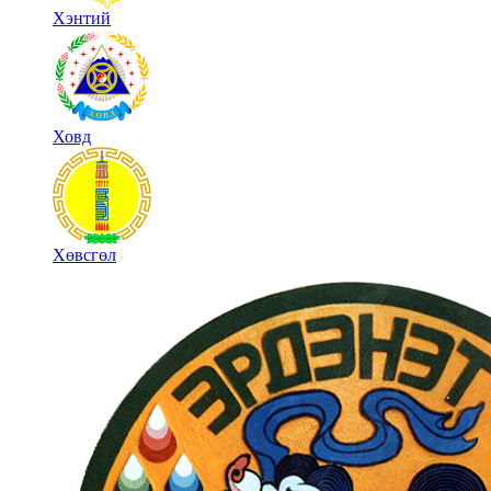
Хэнтий
Ховд
Хөвсгөл