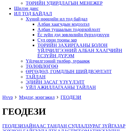
ТӨРИЙН УДИРДЛАГЫН МЕНЕЖЕР
Шилэн данс
ИЛ ТОД БАЙДАЛ
Хүний нөөцийн ил тод байдал
Албан хаагчдын мэдээлэл
Албан тушаалын тодорхойлолт
Ёс зүйн дэд зөвлөлийн бүрэлдэхүүн
Сул орон тооны зар
ТӨРИЙН ЗАХИРГААНЫ БОЛОН
ҮЙЛЧИЛГЭЭНИЙ АЛБАН ХААГЧИЙН
ЁСЗҮЙН ДҮРЭМ
Үйлчилгээний төлбөр, хураамж
ТӨЛӨВЛӨГӨӨ
ӨРГӨДӨЛ, ГОМДЛЫН ШИЙДВЭРЛЭЛТ
ТАЙЛАН
ЭДИЙН ЗАСАГ ҮЗҮҮЛЭЛТ
ҮЙЛ АЖИЛЛАГААНЫ ТАЙЛАН
Нүүр
Мэдлэг, мэргэжил
ГЕОДЕЗИ
ГЕОДЕЗИ
ГЕОДЕЗИ
ЗАЙНААС ТАНДАН СУДЛАЛ
ЗУРАГ ЗҮЙ
ГАЗАР