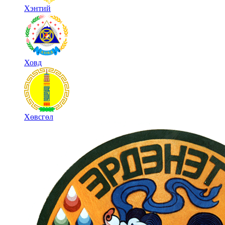
Хэнтий
Ховд
Хөвсгөл