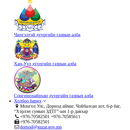
Чингэлтэй дүүргийн газрын алба
Хан-Уул дүүргийн газрын алба
Сонгинохайрхан дүүргийн газрын алба
Холбоо барих
Монгол Улс, Дорнод аймаг, Чойбалсан хот, 6-р баг,
"Хэрлэн сумын ЗДТГ"-ын 1-р давхар
+976-70582501 +976-70585611
+976-70582501
dornod@gazar.gov.mn