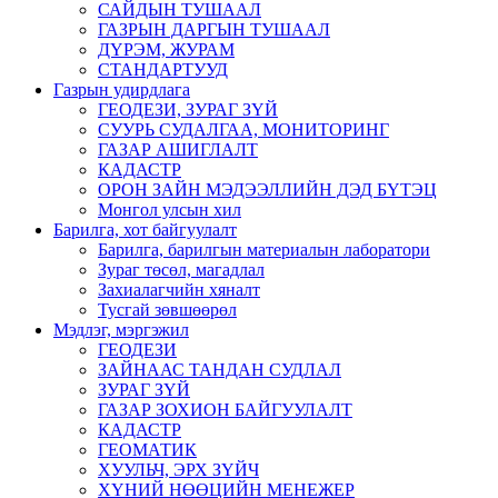
САЙДЫН ТУШААЛ
ГАЗРЫН ДАРГЫН ТУШААЛ
ДҮРЭМ, ЖУРАМ
СТАНДАРТУУД
Газрын удирдлага
ГЕОДЕЗИ, ЗУРАГ ЗҮЙ
СУУРЬ СУДАЛГАА, МОНИТОРИНГ
ГАЗАР АШИГЛАЛТ
КАДАСТР
ОРОН ЗАЙН МЭДЭЭЛЛИЙН ДЭД БҮТЭЦ
Монгол улсын хил
Барилга, хот байгуулалт
Барилга, барилгын материалын лаборатори
Зураг төсөл, магадлал
Захиалагчийн хяналт
Тусгай зөвшөөрөл
Мэдлэг, мэргэжил
ГЕОДЕЗИ
ЗАЙНААС ТАНДАН СУДЛАЛ
ЗУРАГ ЗҮЙ
ГАЗАР ЗОХИОН БАЙГУУЛАЛТ
КАДАСТР
ГЕОМАТИК
ХУУЛЬЧ, ЭРХ ЗҮЙЧ
ХҮНИЙ НӨӨЦИЙН МЕНЕЖЕР