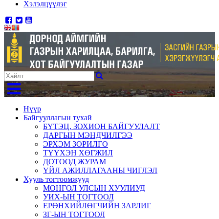
Хэлэлцүүлэг
Нүүр
Байгууллагын тухай
БҮТЭЦ, ЗОХИОН БАЙГУУЛАЛТ
ДАРГЫН МЭНДЧИЛГЭЭ
ЭРХЭМ ЗОРИЛГО
ТҮҮХЭН ХӨГЖИЛ
ДОТООД ЖУРАМ
ҮЙЛ АЖИЛЛАГААНЫ ЧИГЛЭЛ
Хууль тогтоомжууд
МОНГОЛ УЛСЫН ХУУЛИУД
УИХ-ЫН ТОГТООЛ
ЕРӨНХИЙЛӨГЧИЙН ЗАРЛИГ
ЗГ-ЫН ТОГТООЛ