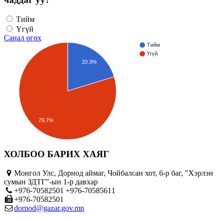
Тийм
Үгүй
Санал өгөх
Тийм
Үгүй
20.3%
79.7%
ХОЛБОО БАРИХ ХАЯГ
Монгол Улс, Дорнод аймаг, Чойбалсан хот, 6-р баг, "Хэрлэн
сумын ЗДТГ"-ын 1-р давхар
+976-70582501 +976-70585611
+976-70582501
dornod@gazar.gov.mn