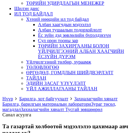
ТӨРИЙН УДИРДЛАГЫН МЕНЕЖЕР
Шилэн данс
ИЛ ТОД БАЙДАЛ
Хүний нөөцийн ил тод байдал
Албан хаагчдын мэдээлэл
Албан тушаалын тодорхойлолт
Ёс зүйн дэд зөвлөлийн бүрэлдэхүүн
Сул орон тооны зар
ТӨРИЙН ЗАХИРГААНЫ БОЛОН
ҮЙЛЧИЛГЭЭНИЙ АЛБАН ХААГЧИЙН
ЁСЗҮЙН ДҮРЭМ
Үйлчилгээний төлбөр, хураамж
ТӨЛӨВЛӨГӨӨ
ӨРГӨДӨЛ, ГОМДЛЫН ШИЙДВЭРЛЭЛТ
ТАЙЛАН
ЭДИЙН ЗАСАГ ҮЗҮҮЛЭЛТ
ҮЙЛ АЖИЛЛАГААНЫ ТАЙЛАН
Нүүр
Барилга, хот байгуулалт
Захиалагчийн хяналт
Барилга, барилгын материалын лаборатори
Зураг төсөл,
магадлал
Захиалагчийн хяналт
Тусгай зөвшөөрөл
Санал асуулга
Та газартай холбоотой мэдээлэлээ цахимаар авч
чаддаг уу?