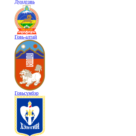
Дундговь
Говь-алтай
Говьсүмбэр