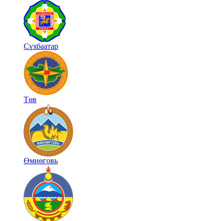
Сүхбаатар
Төв
Өмнөговь