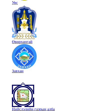
Увс
Өвөрхангай
Завхан
Нийслэлийн газрын алба