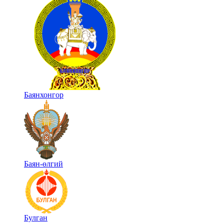
Баянхонгор
Баян-өлгий
Булган