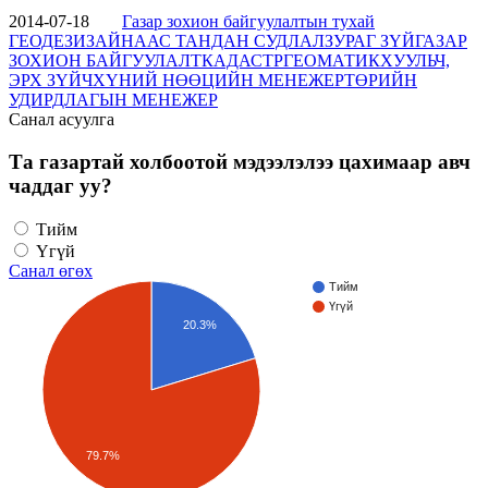
2014-07-18
Газар зохион байгуулалтын тухай
ГЕОДЕЗИ
ЗАЙНААС ТАНДАН СУДЛАЛ
ЗУРАГ ЗҮЙ
ГАЗАР
ЗОХИОН БАЙГУУЛАЛТ
КАДАСТР
ГЕОМАТИК
ХУУЛЬЧ,
ЭРХ ЗҮЙЧ
ХҮНИЙ НӨӨЦИЙН МЕНЕЖЕР
ТӨРИЙН
УДИРДЛАГЫН МЕНЕЖЕР
Санал асуулга
Та газартай холбоотой мэдээлэлээ цахимаар авч
чаддаг уу?
Тийм
Үгүй
Санал өгөх
Тийм
Үгүй
20.3%
79.7%