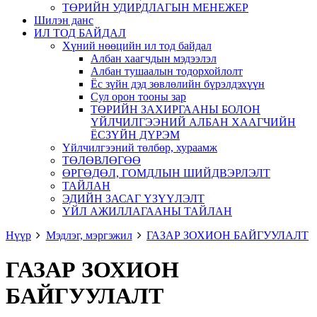
ТӨРИЙН УДИРДЛАГЫН МЕНЕЖЕР
Шилэн данс
ИЛ ТОД БАЙДАЛ
Хүний нөөцийн ил тод байдал
Албан хаагчдын мэдээлэл
Албан тушаалын тодорхойлолт
Ёс зүйн дэд зөвлөлийн бүрэлдэхүүн
Сул орон тооны зар
ТӨРИЙН ЗАХИРГААНЫ БОЛОН
ҮЙЛЧИЛГЭЭНИЙ АЛБАН ХААГЧИЙН
ЁСЗҮЙН ДҮРЭМ
Үйлчилгээний төлбөр, хураамж
ТӨЛӨВЛӨГӨӨ
ӨРГӨДӨЛ, ГОМДЛЫН ШИЙДВЭРЛЭЛТ
ТАЙЛАН
ЭДИЙН ЗАСАГ ҮЗҮҮЛЭЛТ
ҮЙЛ АЖИЛЛАГААНЫ ТАЙЛАН
Нүүр
Мэдлэг, мэргэжил
ГАЗАР ЗОХИОН БАЙГУУЛАЛТ
ГАЗАР ЗОХИОН
БАЙГУУЛАЛТ