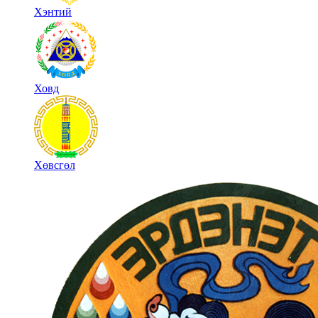
Хэнтий
Ховд
Хөвсгөл