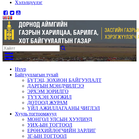
Хэлэлцүүлэг
Нүүр
Байгууллагын тухай
БҮТЭЦ, ЗОХИОН БАЙГУУЛАЛТ
ДАРГЫН МЭНДЧИЛГЭЭ
ЭРХЭМ ЗОРИЛГО
ТҮҮХЭН ХӨГЖИЛ
ДОТООД ЖУРАМ
ҮЙЛ АЖИЛЛАГААНЫ ЧИГЛЭЛ
Хууль тогтоомжууд
МОНГОЛ УЛСЫН ХУУЛИУД
УИХ-ЫН ТОГТООЛ
ЕРӨНХИЙЛӨГЧИЙН ЗАРЛИГ
ЗГ-ЫН ТОГТООЛ