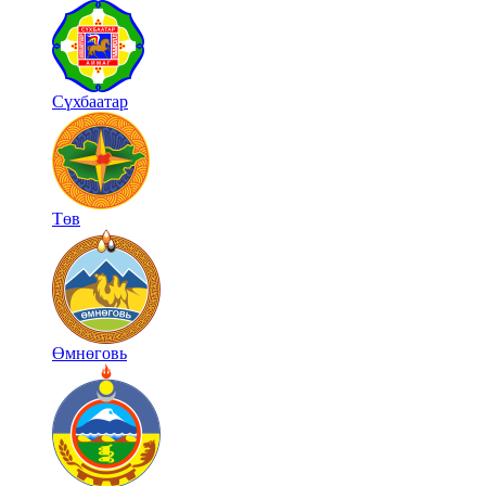
Сүхбаатар
Төв
Өмнөговь