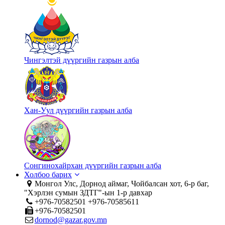
Чингэлтэй дүүргийн газрын алба
Хан-Уул дүүргийн газрын алба
Сонгинохайрхан дүүргийн газрын алба
Холбоо барих
Монгол Улс, Дорнод аймаг, Чойбалсан хот, 6-р баг,
"Хэрлэн сумын ЗДТГ"-ын 1-р давхар
+976-70582501 +976-70585611
+976-70582501
dornod@gazar.gov.mn