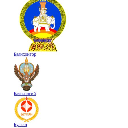
Баянхонгор
Баян-өлгий
Булган