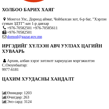
ХОЛБОО БАРИХ ХАЯГ
Монгол Улс, Дорнод аймаг, Чойбалсан хот, 6-р баг, "Хэрлэн
сумын ЗДТГ"-ын 1-р давхар
+976-70582501 +976-70585611
+976-70582501
dornod@gazar.gov.mn
ИРГЭДИЙГ ХҮЛЭЭН АВЧ УУЛЗАХ ЦАГИЙН
ХУВААРЬ
Архив, албан хэрэг хөтлөлт хариуцсан мэргэжилтэн
C.Оюунбаатар:
9977-6181
ЦАХИМ ХУУДАСНЫ ХАНДАЛТ
Өнөөдөр: 1203
Өчигдөр: 263
Энэ сард: 3124