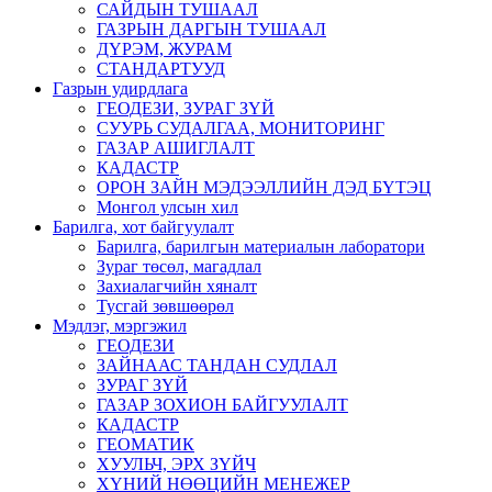
САЙДЫН ТУШААЛ
ГАЗРЫН ДАРГЫН ТУШААЛ
ДҮРЭМ, ЖУРАМ
СТАНДАРТУУД
Газрын удирдлага
ГЕОДЕЗИ, ЗУРАГ ЗҮЙ
СУУРЬ СУДАЛГАА, МОНИТОРИНГ
ГАЗАР АШИГЛАЛТ
КАДАСТР
ОРОН ЗАЙН МЭДЭЭЛЛИЙН ДЭД БҮТЭЦ
Монгол улсын хил
Барилга, хот байгуулалт
Барилга, барилгын материалын лаборатори
Зураг төсөл, магадлал
Захиалагчийн хяналт
Тусгай зөвшөөрөл
Мэдлэг, мэргэжил
ГЕОДЕЗИ
ЗАЙНААС ТАНДАН СУДЛАЛ
ЗУРАГ ЗҮЙ
ГАЗАР ЗОХИОН БАЙГУУЛАЛТ
КАДАСТР
ГЕОМАТИК
ХУУЛЬЧ, ЭРХ ЗҮЙЧ
ХҮНИЙ НӨӨЦИЙН МЕНЕЖЕР