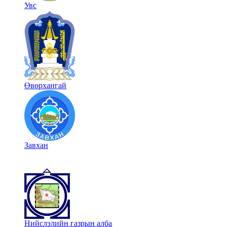
Увс
Өвөрхангай
Завхан
Нийслэлийн газрын алба