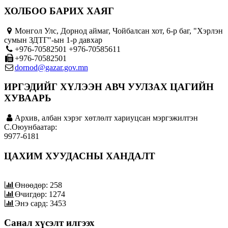
ХОЛБОО БАРИХ ХАЯГ
Монгол Улс, Дорнод аймаг, Чойбалсан хот, 6-р баг, "Хэрлэн
сумын ЗДТГ"-ын 1-р давхар
+976-70582501 +976-70585611
+976-70582501
dornod@gazar.gov.mn
ИРГЭДИЙГ ХҮЛЭЭН АВЧ УУЛЗАХ ЦАГИЙН
ХУВААРЬ
Архив, албан хэрэг хөтлөлт хариуцсан мэргэжилтэн
C.Оюунбаатар:
9977-6181
ЦАХИМ ХУУДАСНЫ ХАНДАЛТ
Өнөөдөр: 258
Өчигдөр: 1274
Энэ сард: 3453
Санал хүсэлт илгээх