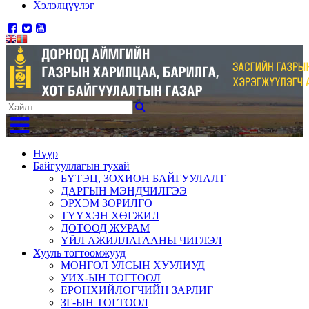
Хэлэлцүүлэг
Нүүр
Байгууллагын тухай
БҮТЭЦ, ЗОХИОН БАЙГУУЛАЛТ
ДАРГЫН МЭНДЧИЛГЭЭ
ЭРХЭМ ЗОРИЛГО
ТҮҮХЭН ХӨГЖИЛ
ДОТООД ЖУРАМ
ҮЙЛ АЖИЛЛАГААНЫ ЧИГЛЭЛ
Хууль тогтоомжууд
МОНГОЛ УЛСЫН ХУУЛИУД
УИХ-ЫН ТОГТООЛ
ЕРӨНХИЙЛӨГЧИЙН ЗАРЛИГ
ЗГ-ЫН ТОГТООЛ