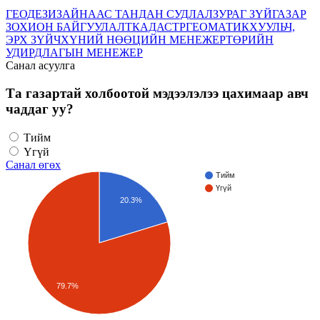
ГЕОДЕЗИ
ЗАЙНААС ТАНДАН СУДЛАЛ
ЗУРАГ ЗҮЙ
ГАЗАР
ЗОХИОН БАЙГУУЛАЛТ
КАДАСТР
ГЕОМАТИК
ХУУЛЬЧ,
ЭРХ ЗҮЙЧ
ХҮНИЙ НӨӨЦИЙН МЕНЕЖЕР
ТӨРИЙН
УДИРДЛАГЫН МЕНЕЖЕР
Санал асуулга
Та газартай холбоотой мэдээлэлээ цахимаар авч
чаддаг уу?
Тийм
Үгүй
Санал өгөх
Тийм
Үгүй
20.3%
79.7%