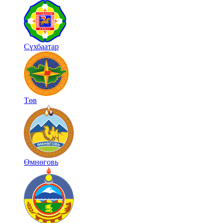
Сүхбаатар
Төв
Өмнөговь