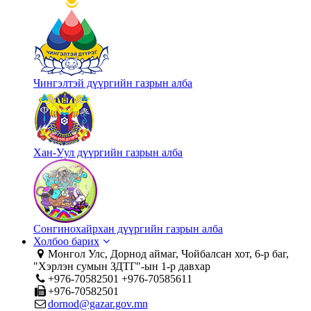
Чингэлтэй дүүргийн газрын алба
Хан-Уул дүүргийн газрын алба
Сонгинохайрхан дүүргийн газрын алба
Холбоо барих
Монгол Улс, Дорнод аймаг, Чойбалсан хот, 6-р баг,
"Хэрлэн сумын ЗДТГ"-ын 1-р давхар
+976-70582501 +976-70585611
+976-70582501
dornod@gazar.gov.mn