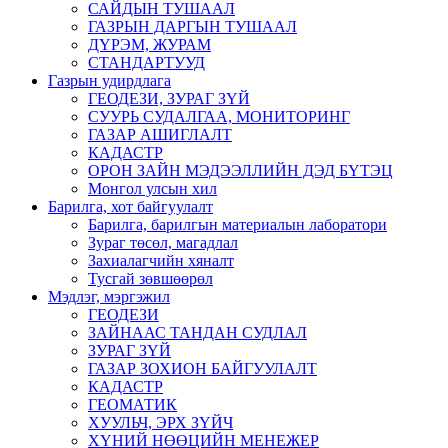
САЙДЫН ТУШААЛ
ГАЗРЫН ДАРГЫН ТУШААЛ
ДҮРЭМ, ЖУРАМ
СТАНДАРТУУД
Газрын удирдлага
ГЕОДЕЗИ, ЗУРАГ ЗҮЙ
СУУРЬ СУДАЛГАА, МОНИТОРИНГ
ГАЗАР АШИГЛАЛТ
КАДАСТР
ОРОН ЗАЙН МЭДЭЭЛЛИЙН ДЭД БҮТЭЦ
Монгол улсын хил
Барилга, хот байгуулалт
Барилга, барилгын материалын лаборатори
Зураг төсөл, магадлал
Захиалагчийн хяналт
Тусгай зөвшөөрөл
Мэдлэг, мэргэжил
ГЕОДЕЗИ
ЗАЙНААС ТАНДАН СУДЛАЛ
ЗУРАГ ЗҮЙ
ГАЗАР ЗОХИОН БАЙГУУЛАЛТ
КАДАСТР
ГЕОМАТИК
ХУУЛЬЧ, ЭРХ ЗҮЙЧ
ХҮНИЙ НӨӨЦИЙН МЕНЕЖЕР