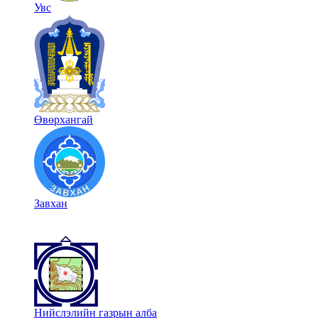
Увс
Өвөрхангай
Завхан
Нийслэлийн газрын алба