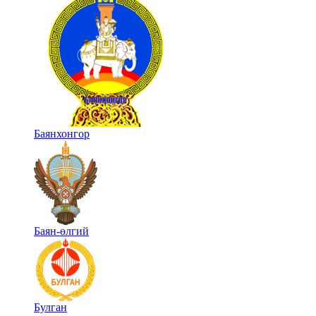
Баянхонгор
Баян-өлгий
Булган