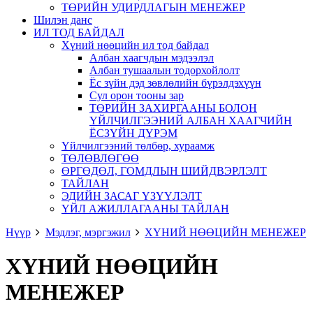
ТӨРИЙН УДИРДЛАГЫН МЕНЕЖЕР
Шилэн данс
ИЛ ТОД БАЙДАЛ
Хүний нөөцийн ил тод байдал
Албан хаагчдын мэдээлэл
Албан тушаалын тодорхойлолт
Ёс зүйн дэд зөвлөлийн бүрэлдэхүүн
Сул орон тооны зар
ТӨРИЙН ЗАХИРГААНЫ БОЛОН
ҮЙЛЧИЛГЭЭНИЙ АЛБАН ХААГЧИЙН
ЁСЗҮЙН ДҮРЭМ
Үйлчилгээний төлбөр, хураамж
ТӨЛӨВЛӨГӨӨ
ӨРГӨДӨЛ, ГОМДЛЫН ШИЙДВЭРЛЭЛТ
ТАЙЛАН
ЭДИЙН ЗАСАГ ҮЗҮҮЛЭЛТ
ҮЙЛ АЖИЛЛАГААНЫ ТАЙЛАН
Нүүр
Мэдлэг, мэргэжил
ХҮНИЙ НӨӨЦИЙН МЕНЕЖЕР
ХҮНИЙ НӨӨЦИЙН
МЕНЕЖЕР