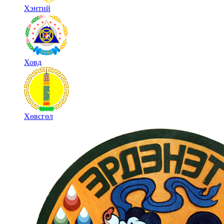
Хэнтий
Ховд
Хөвсгөл