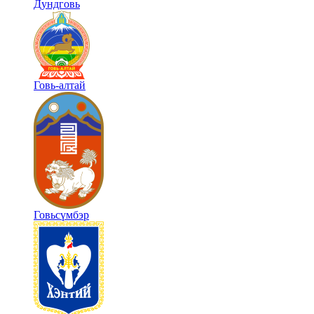
Дундговь
Говь-алтай
Говьсүмбэр