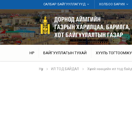
САЛБАР БАЙГУУЛЛАГУУД
ХОЛБОО БАРИХ
НҮҮР
БАЙГУУЛЛАГЫН ТУХАЙ
ХУУЛЬ ТОГТООМЖУ
Нүүр
ИЛ ТОД БАЙДАЛ
Хүний нөөцийн ил тод бай