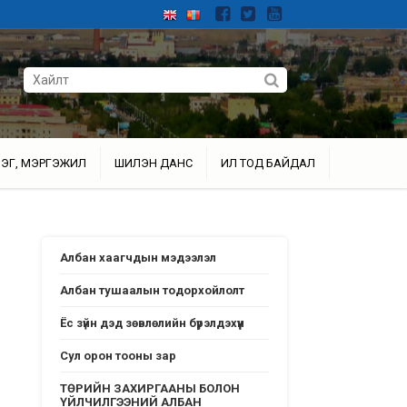
ЭГ, МЭРГЭЖИЛ
ШИЛЭН ДАНС
ИЛ ТОД БАЙДАЛ
Албан хаагчдын мэдээлэл
Албан тушаалын тодорхойлолт
Ёс зүйн дэд зөвлөлийн бүрэлдэхүүн
Сул орон тооны зар
ТӨРИЙН ЗАХИРГААНЫ БОЛОН
ҮЙЛЧИЛГЭЭНИЙ АЛБАН