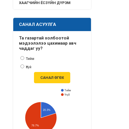
ХААГЧИЙН ЁСЗҮЙН ДҮРЭМ
САНАЛ АСУУЛГА
Та газартай холбоотой
мэдээлэлээ цахимаар авч
чаддаг уу?
Тийм
Үгүй
САНАЛ ӨГӨХ
Тийм
Үгүй
20.3%
79.7%