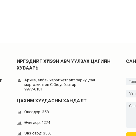
ИРГЭДИЙГ ХҮЛЭЭН АВЧ УУЛЗАХ ЦАГИЙН
САН
ХУВААРЬ
-р
Архив, албан хэрэг хөтлөлт хариуцсан
мэргэжилтэн C.Оюунбаатар:
9977-6181
ЦАХИМ ХУУДАСНЫ ХАНДАЛТ
Өнөөдөр: 358
Өчигдөр: 1274
Энэ сард: 3553