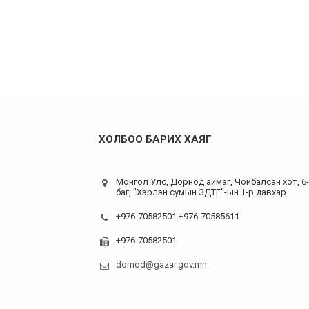
ХОЛБОО БАРИХ ХАЯГ
Монгол Улс, Дорнод аймаг, Чойбалсан хот, 6
баг, "Хэрлэн сумын ЗДТГ"-ын 1-р давхар
+976-70582501 +976-70585611
+976-70582501
dornod@gazar.gov.mn