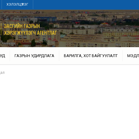
ХЭЛЭЛЦҮҮЛЭГ
УД
ГАЗРЫН УДИРДЛАГА
БАРИЛГА, ХОТ БАЙГУУЛАЛТ
МЭДЛ
дал