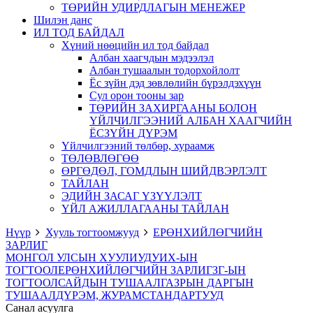
ТӨРИЙН УДИРДЛАГЫН МЕНЕЖЕР
Шилэн данс
ИЛ ТОД БАЙДАЛ
Хүний нөөцийн ил тод байдал
Албан хаагчдын мэдээлэл
Албан тушаалын тодорхойлолт
Ёс зүйн дэд зөвлөлийн бүрэлдэхүүн
Сул орон тооны зар
ТӨРИЙН ЗАХИРГААНЫ БОЛОН
ҮЙЛЧИЛГЭЭНИЙ АЛБАН ХААГЧИЙН
ЁСЗҮЙН ДҮРЭМ
Үйлчилгээний төлбөр, хураамж
ТӨЛӨВЛӨГӨӨ
ӨРГӨДӨЛ, ГОМДЛЫН ШИЙДВЭРЛЭЛТ
ТАЙЛАН
ЭДИЙН ЗАСАГ ҮЗҮҮЛЭЛТ
ҮЙЛ АЖИЛЛАГААНЫ ТАЙЛАН
Нүүр
Хууль тогтоомжууд
ЕРӨНХИЙЛӨГЧИЙН
ЗАРЛИГ
МОНГОЛ УЛСЫН ХУУЛИУД
УИХ-ЫН
ТОГТООЛ
ЕРӨНХИЙЛӨГЧИЙН ЗАРЛИГ
ЗГ-ЫН
ТОГТООЛ
САЙДЫН ТУШААЛ
ГАЗРЫН ДАРГЫН
ТУШААЛ
ДҮРЭМ, ЖУРАМ
СТАНДАРТУУД
Санал асуулга