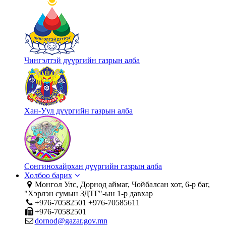
Чингэлтэй дүүргийн газрын алба
Хан-Уул дүүргийн газрын алба
Сонгинохайрхан дүүргийн газрын алба
Холбоо барих
Монгол Улс, Дорнод аймаг, Чойбалсан хот, 6-р баг,
"Хэрлэн сумын ЗДТГ"-ын 1-р давхар
+976-70582501 +976-70585611
+976-70582501
dornod@gazar.gov.mn