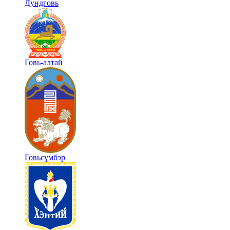
Дундговь
Говь-алтай
Говьсүмбэр