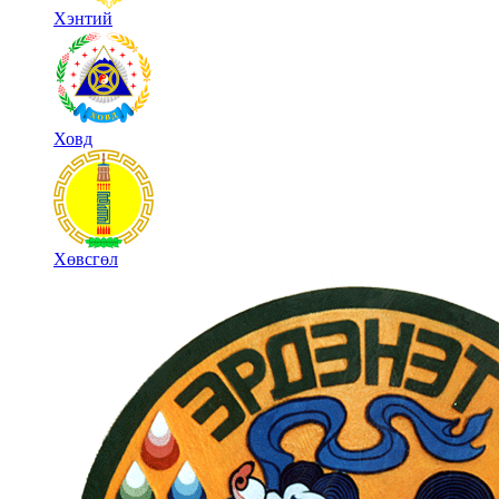
Хэнтий
Ховд
Хөвсгөл