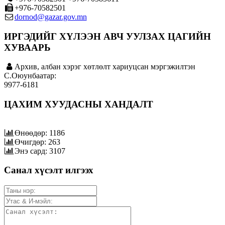
+976-70582501
dornod@gazar.gov.mn
ИРГЭДИЙГ ХҮЛЭЭН АВЧ УУЛЗАХ ЦАГИЙН
ХУВААРЬ
Архив, албан хэрэг хөтлөлт хариуцсан мэргэжилтэн
C.Оюунбаатар:
9977-6181
ЦАХИМ ХУУДАСНЫ ХАНДАЛТ
Өнөөдөр: 1186
Өчигдөр: 263
Энэ сард: 3107
Санал хүсэлт илгээх