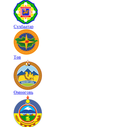
Сүхбаатар
Төв
Өмнөговь