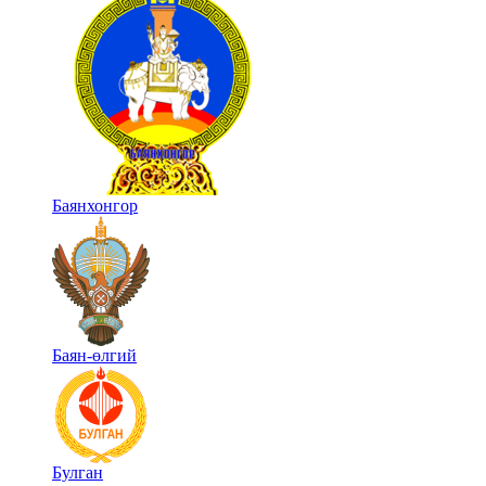
Баянхонгор
Баян-өлгий
Булган