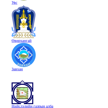
Увс
Өвөрхангай
Завхан
Нийслэлийн газрын алба