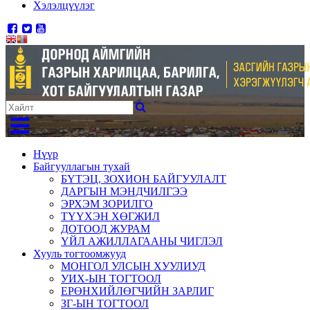
Хэлэлцүүлэг
Нүүр
Байгууллагын тухай
БҮТЭЦ, ЗОХИОН БАЙГУУЛАЛТ
ДАРГЫН МЭНДЧИЛГЭЭ
ЭРХЭМ ЗОРИЛГО
ТҮҮХЭН ХӨГЖИЛ
ДОТООД ЖУРАМ
ҮЙЛ АЖИЛЛАГААНЫ ЧИГЛЭЛ
Хууль тогтоомжууд
МОНГОЛ УЛСЫН ХУУЛИУД
УИХ-ЫН ТОГТООЛ
ЕРӨНХИЙЛӨГЧИЙН ЗАРЛИГ
ЗГ-ЫН ТОГТООЛ