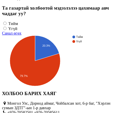
Та газартай холбоотой мэдээлэлээ цахимаар авч
чаддаг уу?
Тийм
Үгүй
Санал өгөх
Тийм
Үгүй
20.3%
79.7%
ХОЛБОО БАРИХ ХАЯГ
Монгол Улс, Дорнод аймаг, Чойбалсан хот, 6-р баг, "Хэрлэн
сумын ЗДТГ"-ын 1-р давхар
+976-70582501 +976-70585611