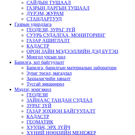
САЙДЫН ТУШААЛ
ГАЗРЫН ДАРГЫН ТУШААЛ
ДҮРЭМ, ЖУРАМ
СТАНДАРТУУД
Газрын удирдлага
ГЕОДЕЗИ, ЗУРАГ ЗҮЙ
СУУРЬ СУДАЛГАА, МОНИТОРИНГ
ГАЗАР АШИГЛАЛТ
КАДАСТР
ОРОН ЗАЙН МЭДЭЭЛЛИЙН ДЭД БҮТЭЦ
Монгол улсын хил
Барилга, хот байгуулалт
Барилга, барилгын материалын лаборатори
Зураг төсөл, магадлал
Захиалагчийн хяналт
Тусгай зөвшөөрөл
Мэдлэг, мэргэжил
ГЕОДЕЗИ
ЗАЙНААС ТАНДАН СУДЛАЛ
ЗУРАГ ЗҮЙ
ГАЗАР ЗОХИОН БАЙГУУЛАЛТ
КАДАСТР
ГЕОМАТИК
ХУУЛЬЧ, ЭРХ ЗҮЙЧ
ХҮНИЙ НӨӨЦИЙН МЕНЕЖЕР