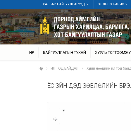
САЛБАР БАЙГУУЛЛАГУУД
ХОЛБОО БАРИХ
НҮҮР
БАЙГУУЛЛАГЫН ТУХАЙ
ХУУЛЬ ТОГТООМЖУ
Нүүр
ИЛ ТОД БАЙДАЛ
Хүний нөөцийн ил тод бай
ЁС ЗҮЙН ДЭД ЗӨВЛӨЛИЙН БҮРЭ