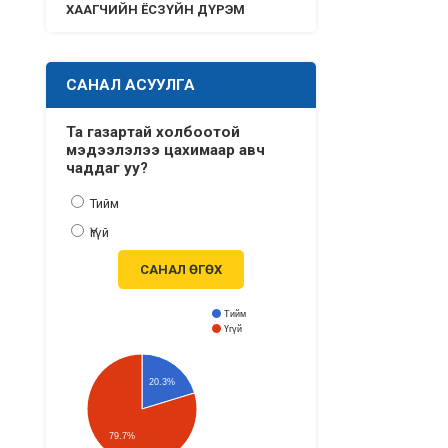
ХААГЧИЙН ЁСЗҮЙН ДҮРЭМ
САНАЛ АСУУЛГА
Та газартай холбоотой
мэдээлэлээ цахимаар авч
чаддаг уу?
Тийм
Үгүй
САНАЛ ӨГӨХ
Тийм
Үгүй
20.3%
79.7%