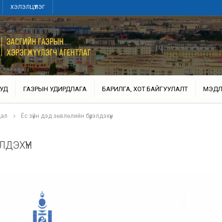
ХЭЛЭЛЦҮҮЛЭГ
УД
ГАЗРЫН УДИРДЛАГА
БАРИЛГА, ХОТ БАЙГУУЛАЛТ
МЭДЛ
дал
Ёс зүйн дэд зөвлөлийн бүрэлдэхүүн
ЛДЭХҮҮН