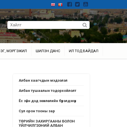
ЭГ, МЭРГЭЖИЛ
ШИЛЭН ДАНС
ИЛ ТОД БАЙДАЛ
Албан хаагчдын мэдээлэл
Албан тушаалын тодорхойлолт
Ёс зүйн дэд зөвлөлийн бүрэлдэхүүн
Сул орон тооны зар
ТӨРИЙН ЗАХИРГААНЫ БОЛОН
ҮЙЛЧИЛГЭЭНИЙ АЛБАН