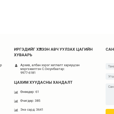
ИРГЭДИЙГ ХҮЛЭЭН АВЧ УУЛЗАХ ЦАГИЙН
САН
ХУВААРЬ
-р
Архив, албан хэрэг хөтлөлт хариуцсан
мэргэжилтэн C.Оюунбаатар:
9977-6181
ЦАХИМ ХУУДАСНЫ ХАНДАЛТ
Өнөөдөр: 61
Өчигдөр: 385
Энэ сард: 3641