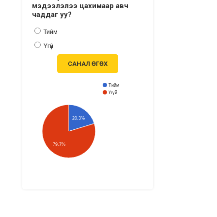
мэдээлэлээ цахимаар авч
чаддаг уу?
Тийм
Үгүй
САНАЛ ӨГӨХ
Тийм
Үгүй
20.3%
79.7%