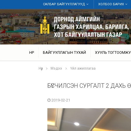
САЛБАР БАЙГУУЛЛАГУУД
ХОЛБОО БАРИХ
НҮҮР
БАЙГУУЛЛАГЫН ТУХАЙ
ХУУЛЬ ТОГТООМЖУ
Нүүр
Мэдээ
Үйл ажиллагаа
БҮСЧИЛСЭН СУРГАЛТ 2 ДАХЬ
2019-02-21