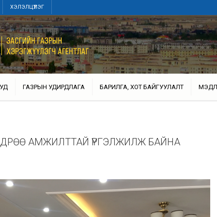
ХЭЛЭЛЦҮҮЛЭГ
УД
ГАЗРЫН УДИРДЛАГА
БАРИЛГА, ХОТ БАЙГУУЛАЛТ
МЭДЛ
 ӨДРӨӨ АМЖИЛТТАЙ ҮРГЭЛЖИЛЖ БАЙНА