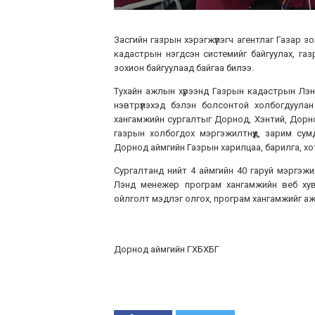
Засгийн газрын хэрэгжүүлэгч агентлаг Газар з
кадастрын нэгдсэн системийг байгуулах, га
зохион байгуулаад байгаа билээ.
Тухайн ажлын хүрээнд Газрын кадастрын Лэн
нэвтрүүлэхэд бэлэн болсонтой холбогдуулан
хангамжийн сургалтыг Дорнод, Хэнтий, Дорно
газрын холбогдох мэргэжилтнүүд, зарим су
Дорнод аймгийн Газрын харилцаа, барилга, хо
Сургалтанд нийт 4 аймгийн 40 гаруй мэргэж
Лэнд менежер програм хангамжийн веб хув
ойлголт мэдлэг олгох, програм хангамжийг аж
Дорнод аймгийн ГХБХБГ