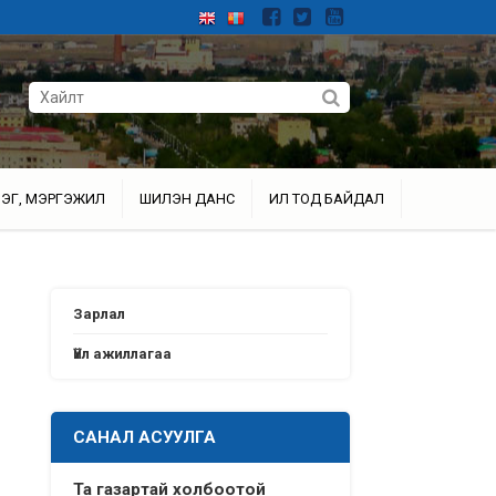
ЭГ, МЭРГЭЖИЛ
ШИЛЭН ДАНС
ИЛ ТОД БАЙДАЛ
Зарлал
Үйл ажиллагаа
САНАЛ АСУУЛГА
Та газартай холбоотой