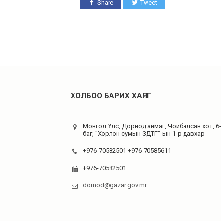
Share
Tweet
ХОЛБОО БАРИХ ХАЯГ
Монгол Улс, Дорнод аймаг, Чойбалсан хот, 6
баг, "Хэрлэн сумын ЗДТГ"-ын 1-р давхар
+976-70582501 +976-70585611
+976-70582501
dornod@gazar.gov.mn