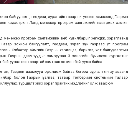
охион байгуулалт, геодези, зураг зүйн газар нь улсын хэмжээнд Газрын
зрын кадастрын Лэнд менежер програм хангамжийг нэвтрүүлэх ажлыг
д менежер програм хангамжийн веб хувилбарыг хөгжүүлж, хэрэглээнд
 Газар зохион байгуулалт, геодези, зураг зүйн газраас уг програм
говь, Сүхбаатар аймгийн Газрын харилцаа, барилга, хот байгуулалтын
мдын Газрын даамлуудыг хамруулан 3 хоногийн бүсчилсэн сургалтыг
т байгуулалтын газартай хамтран зохион байгуулж байна.
илтэн, Газрын даамлууд оролцож байгаа бөгөөд сургалтын хугацаанд
илбар болон Газрын үнэлгээ, татвар төлбөрийн системийн талаар
иллуулах, туршилт хийх зэрэг практик мэдлэгийг олж авах юм.