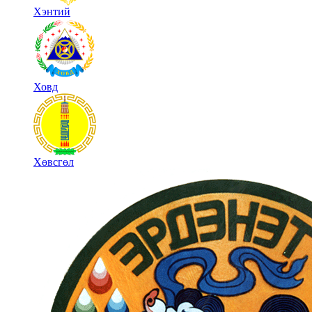
Хэнтий
Ховд
Хөвсгөл