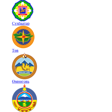
Сүхбаатар
Төв
Өмнөговь