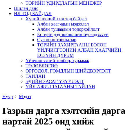
ТӨРИЙН УДИРДЛАГЫН МЕНЕЖЕР
Шилэн данс
ИЛ ТОД БАЙДАЛ
Хүний нөөцийн ил тод байдал
Албан хаагчдын мэдээлэл
Албан тушаалын тодорхойлолт
Ёс зүйн дэд зөвлөлийн бүрэлдэхүүн
Сул орон тооны зар
ТӨРИЙН ЗАХИРГААНЫ БОЛОН
ҮЙЛЧИЛГЭЭНИЙ АЛБАН ХААГЧИЙН
ЁСЗҮЙН ДҮРЭМ
Үйлчилгээний төлбөр, хураамж
ТӨЛӨВЛӨГӨӨ
ӨРГӨДӨЛ, ГОМДЛЫН ШИЙДВЭРЛЭЛТ
ТАЙЛАН
ЭДИЙН ЗАСАГ ҮЗҮҮЛЭЛТ
ҮЙЛ АЖИЛЛАГААНЫ ТАЙЛАН
Нүүр
Мэдээ
Газрын дарга хэлтсийн дарга
нартай 2025 онд хийж