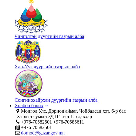
Чингэлтэй дүүргийн газрын алба
Хан-Уул дүүргийн газрын алба
Сонгинохайрхан дүүргийн газрын алба
Холбоо барих
Монгол Улс, Дорнод аймаг, Чойбалсан хот, 6-р баг,
"Хэрлэн сумын ЗДТГ"-ын 1-р давхар
+976-70582501 +976-70585611
+976-70582501
dornod@gazar.gov.mn