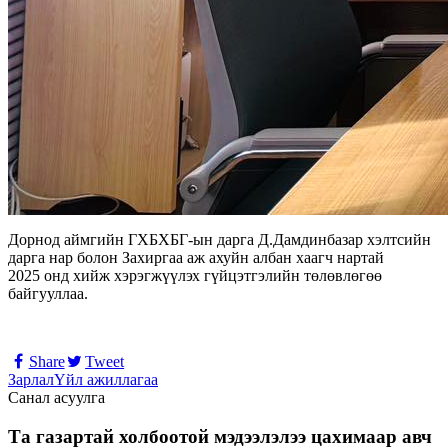
Дорнод аймгийн ГХБХБГ-ын дарга Д.Дамдинбазар хэлтсийн
дарга нар болон Захиргаа аж ахуйн албан хаагч нартай
2025 онд хийж хэрэгжүүлэх гүйцэтгэлийн төлөвлөгөө
байгууллаа.
Share
Tweet
Зарлал
Үйл ажиллагаа
Санал асуулга
Та газартай холбоотой мэдээлэлээ цахимаар авч