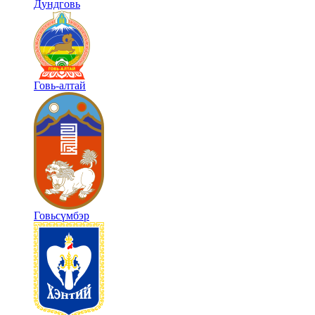
Дундговь
Говь-алтай
Говьсүмбэр