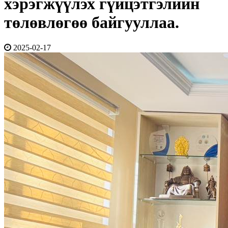
хэрэгжүүлэх гүйцэтгэлийн
төлөвлөгөө байгууллаа.
2025-02-17