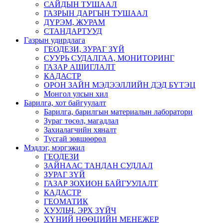
САЙДЫН ТУШААЛ
ГАЗРЫН ДАРГЫН ТУШААЛ
ДҮРЭМ, ЖУРАМ
СТАНДАРТУУД
Газрын удирдлага
ГЕОДЕЗИ, ЗУРАГ ЗҮЙ
СУУРЬ СУДАЛГАА, МОНИТОРИНГ
ГАЗАР АШИГЛАЛТ
КАДАСТР
ОРОН ЗАЙН МЭДЭЭЛЛИЙН ДЭД БҮТЭЦ
Монгол улсын хил
Барилга, хот байгуулалт
Барилга, барилгын материалын лаборатори
Зураг төсөл, магадлал
Захиалагчийн хяналт
Тусгай зөвшөөрөл
Мэдлэг, мэргэжил
ГЕОДЕЗИ
ЗАЙНААС ТАНДАН СУДЛАЛ
ЗУРАГ ЗҮЙ
ГАЗАР ЗОХИОН БАЙГУУЛАЛТ
КАДАСТР
ГЕОМАТИК
ХУУЛЬЧ, ЭРХ ЗҮЙЧ
ХҮНИЙ НӨӨЦИЙН МЕНЕЖЕР