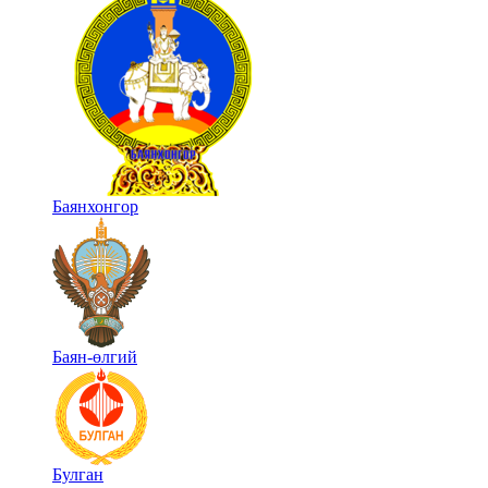
Баянхонгор
Баян-өлгий
Булган