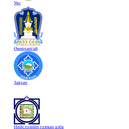
Увс
Өвөрхангай
Завхан
Нийслэлийн газрын алба