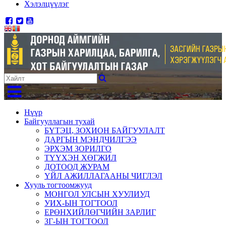
Хэлэлцүүлэг
Нүүр
Байгууллагын тухай
БҮТЭЦ, ЗОХИОН БАЙГУУЛАЛТ
ДАРГЫН МЭНДЧИЛГЭЭ
ЭРХЭМ ЗОРИЛГО
ТҮҮХЭН ХӨГЖИЛ
ДОТООД ЖУРАМ
ҮЙЛ АЖИЛЛАГААНЫ ЧИГЛЭЛ
Хууль тогтоомжууд
МОНГОЛ УЛСЫН ХУУЛИУД
УИХ-ЫН ТОГТООЛ
ЕРӨНХИЙЛӨГЧИЙН ЗАРЛИГ
ЗГ-ЫН ТОГТООЛ