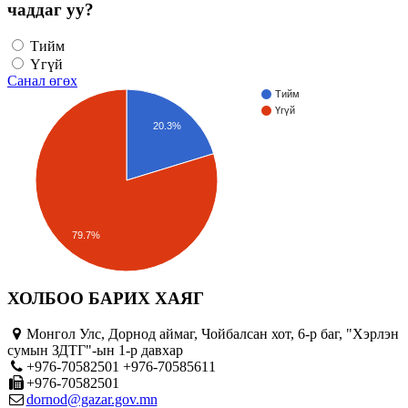
чаддаг уу?
Тийм
Үгүй
Санал өгөх
Тийм
Үгүй
20.3%
79.7%
ХОЛБОО БАРИХ ХАЯГ
Монгол Улс, Дорнод аймаг, Чойбалсан хот, 6-р баг, "Хэрлэн
сумын ЗДТГ"-ын 1-р давхар
+976-70582501 +976-70585611
+976-70582501
dornod@gazar.gov.mn