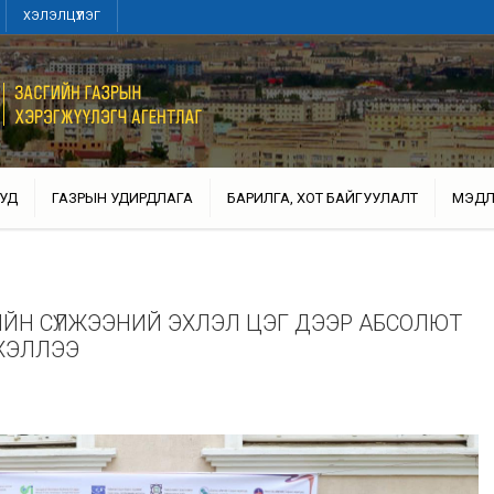
ХЭЛЭЛЦҮҮЛЭГ
УД
ГАЗРЫН УДИРДЛАГА
БАРИЛГА, ХОТ БАЙГУУЛАЛТ
МЭДЛ
ЙН СҮЛЖЭЭНИЙ ЭХЛЭЛ ЦЭГ ДЭЭР АБСОЛЮТ
ХЭЛЛЭЭ