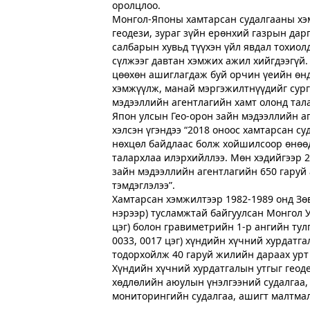
оролцлоо.
Монгол-Японы хамтарсан судалгааны хэм
геодези, зураг зүйн ерөнхий газрын дарг
салбарын хувьд түүхэн үйл явдал тохио
сүлжээг давтан хэмжих ажил хийгдээгүй
цөөхөн ашиглагдаж буй орчин үеийн өнд
хэмжүүлж, манай мэргэжилтнүүдийг сург
мэдээллийн агентлагийн хамт олонд тала
Япон улсын Гео-орон зайн мэдээллийн а
хэлсэн үгэндээ “2018 оноос хамтарсан с
нөхцөл байдлаас болж хойшилсоор өнөөд
талархлаа илэрхийллээ. Мөн хэдийгээр 2
зайн мэдээллийн агентлагийн 650 гаруй
тэмдэглэлээ”.
Хамтарсан хэмжилтээр 1982-1989 онд Зө
нэрээр) тусламжтай байгуулсан Монгол 
цэг) болон гравиметрийн 1-р ангийн тул
0033, 0017 цэг) хүндийн хүчний хурдат
тодорхойлж 40 гаруй жилийн дараах урт
Хүндийн хүчний хурдатгалын утгыг геод
хөдлөлийн аюулын үнэлгээний судалгаа, 
мониторингийн судалгаа, ашигт малтмал