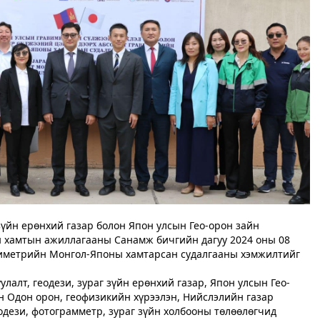
 зүйн ерөнхий газар болон Япон улсын Гео-орон зайн
н хамтын ажиллагааны Санамж бичгийн дагуу 2024 оны 08
виметрийн Монгол-Японы хамтарсан судалгааны хэмжилтийг
улалт, геодези, зураг зүйн ерөнхий газар, Япон улсын Гео-
н Одон орон, геофизикийн хүрээлэн, Нийслэлийн газар
одези, фотограмметр, зураг зүйн холбооны төлөөлөгчид