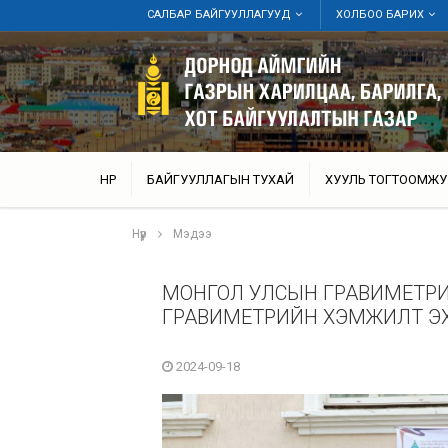
САЛБАР БАЙГУУЛЛАГУУД
ХОЛБОО БАРИХ
НҮҮР
БАЙГУУЛЛАГЫН ТУХАЙ
ХУУЛЬ ТОГТООМЖУ
Нүүр
Мэдээ
МОНГОЛ УЛСЫН ГРАВИМЕТРИ
ГРАВИМЕТРИЙН ХЭМЖИЛТ Э
2024-09-18