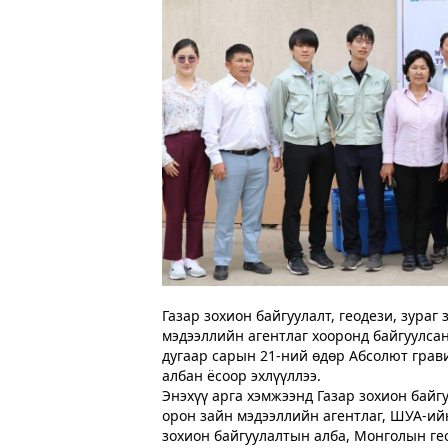
Газар зохион байгуулалт, геодези, зураг
мэдээллийн агентлаг хооронд байгуулса
дугаар сарын 21-ний өдөр Абсолют гра
албан ёсоор эхлүүллээ.
Энэхүү арга хэмжээнд Газар зохион байгу
орон зайн мэдээллийн агентлаг, ШУА-ий
зохион байгуулалтын алба, Монголын ге