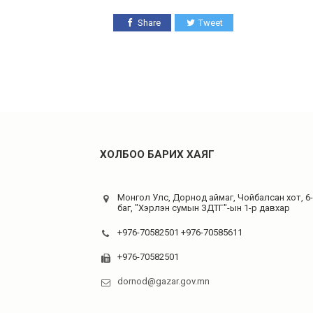
Share
Tweet
ХОЛБОО БАРИХ ХАЯГ
Монгол Улс, Дорнод аймаг, Чойбалсан хот, 6
баг, "Хэрлэн сумын ЗДТГ"-ын 1-р давхар
+976-70582501 +976-70585611
+976-70582501
dornod@gazar.gov.mn