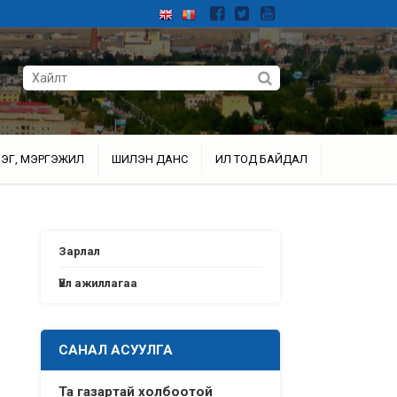
ЭГ, МЭРГЭЖИЛ
ШИЛЭН ДАНС
ИЛ ТОД БАЙДАЛ
Зарлал
Үйл ажиллагаа
САНАЛ АСУУЛГА
Та газартай холбоотой