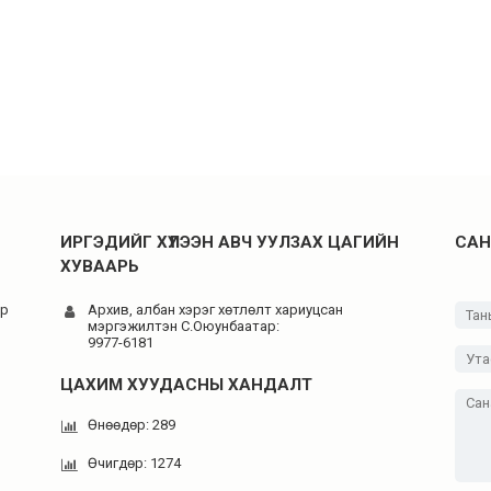
ИРГЭДИЙГ ХҮЛЭЭН АВЧ УУЛЗАХ ЦАГИЙН
САН
ХУВААРЬ
-р
Архив, албан хэрэг хөтлөлт хариуцсан
мэргэжилтэн C.Оюунбаатар:
9977-6181
ЦАХИМ ХУУДАСНЫ ХАНДАЛТ
Өнөөдөр: 289
Өчигдөр: 1274