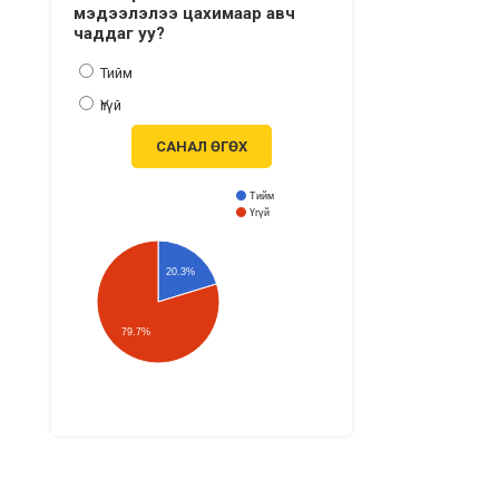
мэдээлэлээ цахимаар авч
чаддаг уу?
Тийм
Үгүй
САНАЛ ӨГӨХ
Тийм
Үгүй
20.3%
79.7%