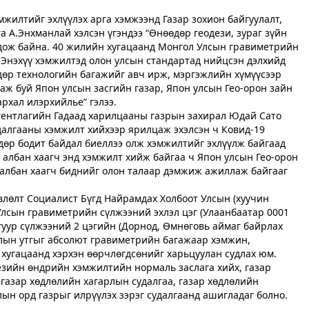
жилтийг эхлүүлэх арга хэмжээнд Газар зохион байгуулалт,
а А.Энхманлай хэлсэн үгэндээ “Өнөөдөр геодези, зураг зүйн
лдож байна. 40 жилийн хугацаанд Монгол Улсын гравиметрийн
. Энэхүү хэмжилтэд олон улсын стандартад нийцсэн дэлхийд
өр технологийн багажийг авч ирж, мэргэжлийн хүмүүсээр
аж буй Япон улсын засгийн газар, Япон улсын Гео-орон зайн
рхал илэрхийлье” гэлээ.
гентлагийн Гадаад харилцааны газрын захирал Юдай Сато
удалгааны хэмжилт хийхээр ярилцаж эхэлсэн ч Ковид-19
өр бодит байдал биеллээ олж хэмжилтийг эхлүүлж байгаад
 албан хаагч энд хэмжилт хийж байгаа ч Япон улсын Гео-орон
 албан хаагч биднийг олон талаар дэмжиж ажиллаж байгааг
влөлт Социалист Бүгд Найрамдах Холбоот Улсын (хуучин
Улсын гравиметрийн сүлжээний эхлэл цэг (Улаанбаатар 0001
гуур сүлжээний 2 цэгийн (Дорнод, Өмнөговь аймаг байрлах
галын утгыг абсолют гравиметрийн багажаар хэмжин,
 хугацаанд хэрхэн өөрчлөгдсөнийг харьцуулан судлах юм.
езийн өндрийн хэмжилтийн нормаль заслага хийх, газар
газар хөдлөлийн хагарлын судалгаа, газар хөдлөлийн
ын орд газрыг илрүүлэх зэрэг судалгаанд ашигладаг болно.