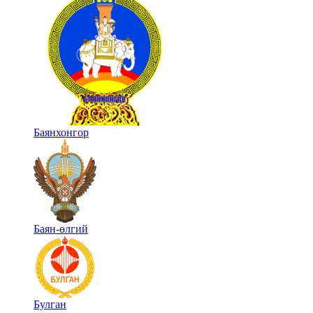
Баянхонгор
Баян-өлгий
Булган