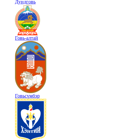
Дундговь
Говь-алтай
Говьсүмбэр