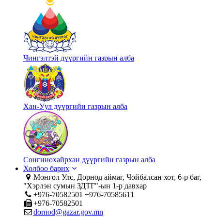
Чингэлтэй дүүргийн газрын алба
Хан-Уул дүүргийн газрын алба
Сонгинохайрхан дүүргийн газрын алба
Холбоо барих
Монгол Улс, Дорнод аймаг, Чойбалсан хот, 6-р баг,
"Хэрлэн сумын ЗДТГ"-ын 1-р давхар
+976-70582501 +976-70585611
+976-70582501
dornod@gazar.gov.mn