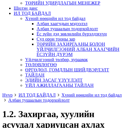
ТӨРИЙН УДИРДЛАГЫН МЕНЕЖЕР
Шилэн данс
ИЛ ТОД БАЙДАЛ
Хүний нөөцийн ил тод байдал
Албан хаагчдын мэдээлэл
Албан тушаалын тодорхойлолт
Ёс зүйн дэд зөвлөлийн бүрэлдэхүүн
Сул орон тооны зар
ТӨРИЙН ЗАХИРГААНЫ БОЛОН
ҮЙЛЧИЛГЭЭНИЙ АЛБАН ХААГЧИЙН
ЁСЗҮЙН ДҮРЭМ
Үйлчилгээний төлбөр, хураамж
ТӨЛӨВЛӨГӨӨ
ӨРГӨДӨЛ, ГОМДЛЫН ШИЙДВЭРЛЭЛТ
ТАЙЛАН
ЭДИЙН ЗАСАГ ҮЗҮҮЛЭЛТ
ҮЙЛ АЖИЛЛАГААНЫ ТАЙЛАН
Нүүр
ИЛ ТОД БАЙДАЛ
Хүний нөөцийн ил тод байдал
Албан тушаалын тодорхойлолт
1.2. Захиргаа, хуулийн
асуудал хариуцсан ахлах