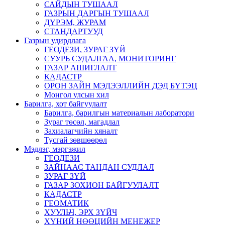
САЙДЫН ТУШААЛ
ГАЗРЫН ДАРГЫН ТУШААЛ
ДҮРЭМ, ЖУРАМ
СТАНДАРТУУД
Газрын удирдлага
ГЕОДЕЗИ, ЗУРАГ ЗҮЙ
СУУРЬ СУДАЛГАА, МОНИТОРИНГ
ГАЗАР АШИГЛАЛТ
КАДАСТР
ОРОН ЗАЙН МЭДЭЭЛЛИЙН ДЭД БҮТЭЦ
Монгол улсын хил
Барилга, хот байгуулалт
Барилга, барилгын материалын лаборатори
Зураг төсөл, магадлал
Захиалагчийн хяналт
Тусгай зөвшөөрөл
Мэдлэг, мэргэжил
ГЕОДЕЗИ
ЗАЙНААС ТАНДАН СУДЛАЛ
ЗУРАГ ЗҮЙ
ГАЗАР ЗОХИОН БАЙГУУЛАЛТ
КАДАСТР
ГЕОМАТИК
ХУУЛЬЧ, ЭРХ ЗҮЙЧ
ХҮНИЙ НӨӨЦИЙН МЕНЕЖЕР