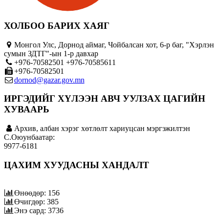
ХОЛБОО БАРИХ ХАЯГ
Монгол Улс, Дорнод аймаг, Чойбалсан хот, 6-р баг, "Хэрлэн
сумын ЗДТГ"-ын 1-р давхар
+976-70582501 +976-70585611
+976-70582501
dornod@gazar.gov.mn
ИРГЭДИЙГ ХҮЛЭЭН АВЧ УУЛЗАХ ЦАГИЙН
ХУВААРЬ
Архив, албан хэрэг хөтлөлт хариуцсан мэргэжилтэн
C.Оюунбаатар:
9977-6181
ЦАХИМ ХУУДАСНЫ ХАНДАЛТ
Өнөөдөр: 156
Өчигдөр: 385
Энэ сард: 3736