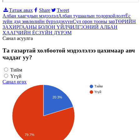
Татаж авах
Share
Tweet
Албан хаагчдын мэдээлэл
Албан тушаалын тодорхойлолт
Ёс
зүйн дэд зөвлөлийн бүрэлдэхүүн
Сул орон тооны зар
ТӨРИЙН
ЗАХИРГААНЫ БОЛОН ҮЙЛЧИЛГЭЭНИЙ АЛБАН
ХААГЧИЙН ЁСЗҮЙН ДҮРЭМ
Санал асуулга
Та газартай холбоотой мэдээлэлээ цахимаар авч
чаддаг уу?
Тийм
Үгүй
Санал өгөх
Тийм
Үгүй
20.3%
79.7%