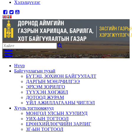
Хэлэлцүүлэг
Нүүр
Байгууллагын тухай
БҮТЭЦ, ЗОХИОН БАЙГУУЛАЛТ
ДАРГЫН МЭНДЧИЛГЭЭ
ЭРХЭМ ЗОРИЛГО
ТҮҮХЭН ХӨГЖИЛ
ДОТООД ЖУРАМ
ҮЙЛ АЖИЛЛАГААНЫ ЧИГЛЭЛ
Хууль тогтоомжууд
МОНГОЛ УЛСЫН ХУУЛИУД
УИХ-ЫН ТОГТООЛ
ЕРӨНХИЙЛӨГЧИЙН ЗАРЛИГ
ЗГ-ЫН ТОГТООЛ