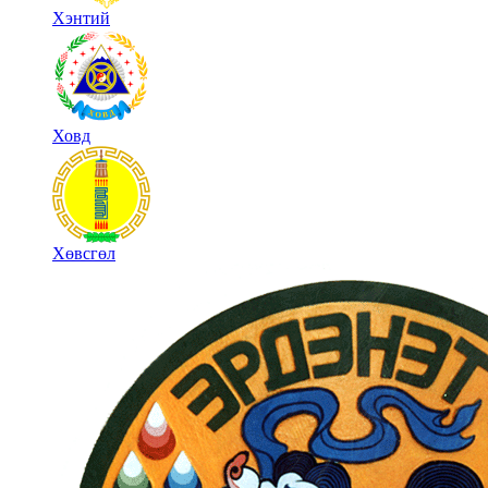
Хэнтий
Ховд
Хөвсгөл