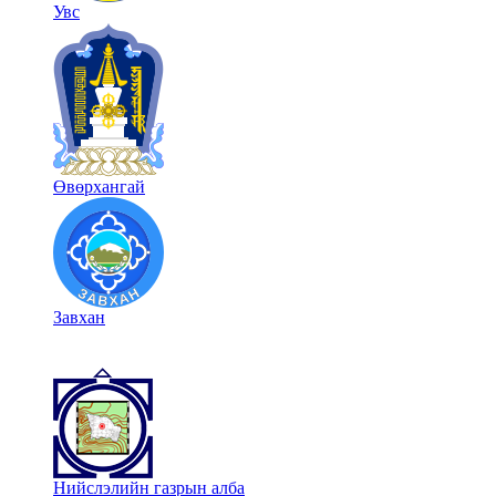
Увс
Өвөрхангай
Завхан
Нийслэлийн газрын алба