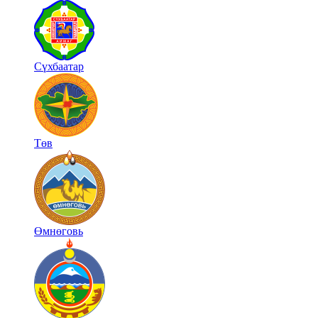
Сүхбаатар
Төв
Өмнөговь