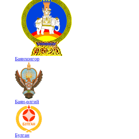
Баянхонгор
Баян-өлгий
Булган