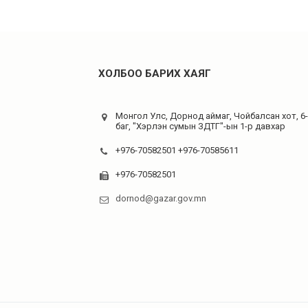
ХОЛБОО БАРИХ ХАЯГ
Монгол Улс, Дорнод аймаг, Чойбалсан хот, 6
баг, "Хэрлэн сумын ЗДТГ"-ын 1-р давхар
+976-70582501 +976-70585611
+976-70582501
dornod@gazar.gov.mn