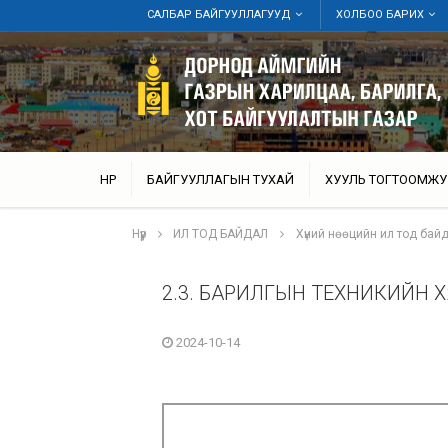
САЛБАР БАЙГУУЛЛАГУУД
ХОЛБОО БАРИХ
НҮҮР
БАЙГУУЛЛАГЫН ТУХАЙ
ХУУЛЬ ТОГТООМЖУ
Нүүр
ИЛ ТОД БАЙДАЛ
Хүний нөөцийн ил тод бай
2.3. БАРИЛГЫН ТЕХНИКИЙН
2024-10-14