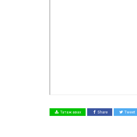
Татаж авах
Share
Tweet