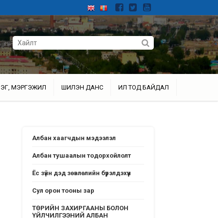
ЭГ, МЭРГЭЖИЛ
ШИЛЭН ДАНС
ИЛ ТОД БАЙДАЛ
Албан хаагчдын мэдээлэл
Албан тушаалын тодорхойлолт
Ёс зүйн дэд зөвлөлийн бүрэлдэхүүн
Сул орон тооны зар
ТӨРИЙН ЗАХИРГААНЫ БОЛОН
ҮЙЛЧИЛГЭЭНИЙ АЛБАН