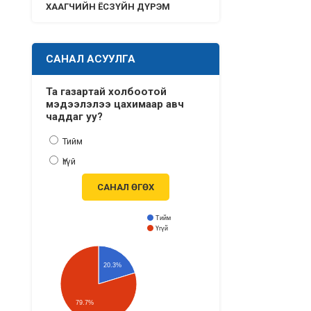
ХААГЧИЙН ЁСЗҮЙН ДҮРЭМ
САНАЛ АСУУЛГА
Та газартай холбоотой
мэдээлэлээ цахимаар авч
чаддаг уу?
Тийм
Үгүй
САНАЛ ӨГӨХ
Тийм
Үгүй
20.3%
79.7%