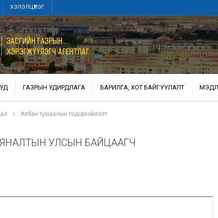
ХЭЛЭЛЦҮҮЛЭГ
УД
ГАЗРЫН УДИРДЛАГА
БАРИЛГА, ХОТ БАЙГУУЛАЛТ
МЭДЛ
дал
Албан тушаалын тодорхойлолт
 ХЯНАЛТЫН УЛСЫН БАЙЦААГЧ