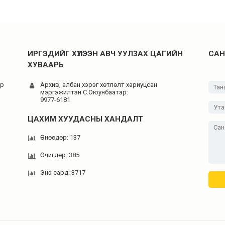
ИРГЭДИЙГ ХҮЛЭЭН АВЧ УУЛЗАХ ЦАГИЙН
САН
ХУВААРЬ
-р
Архив, албан хэрэг хөтлөлт хариуцсан
мэргэжилтэн C.Оюунбаатар:
9977-6181
ЦАХИМ ХУУДАСНЫ ХАНДАЛТ
Өнөөдөр: 137
Өчигдөр: 385
Энэ сард: 3717