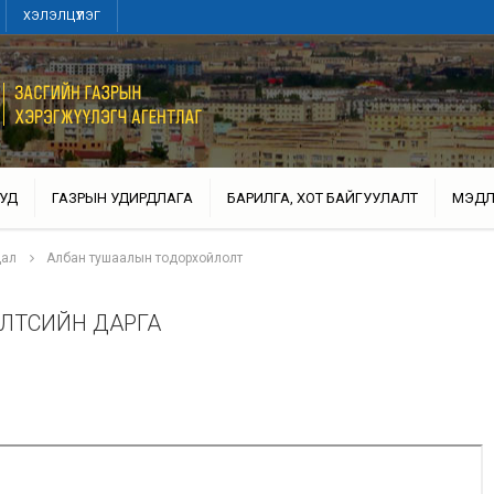
ХЭЛЭЛЦҮҮЛЭГ
УД
ГАЗРЫН УДИРДЛАГА
БАРИЛГА, ХОТ БАЙГУУЛАЛТ
МЭДЛ
дал
Албан тушаалын тодорхойлолт
ЭЛТСИЙН ДАРГА