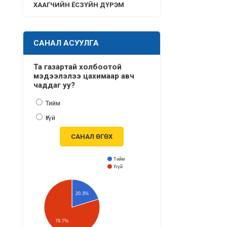
ХААГЧИЙН ЁСЗҮЙН ДҮРЭМ
САНАЛ АСУУЛГА
Та газартай холбоотой
мэдээлэлээ цахимаар авч
чаддаг уу?
Тийм
Үгүй
САНАЛ ӨГӨХ
Тийм
Үгүй
20.3%
79.7%