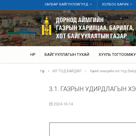
САЛБАР БАЙГУУЛЛАГУУД
ХОЛБОО БАРИХ
НҮҮР
БАЙГУУЛЛАГЫН ТУХАЙ
ХУУЛЬ ТОГТООМЖУ
Нүүр
ИЛ ТОД БАЙДАЛ
Хүний нөөцийн ил тод бай
3.1. ГАЗРЫН УДИРДЛАГЫН Х
2024-10-14