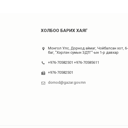
ХОЛБОО БАРИХ ХАЯГ
Монгол Улс, Дорнод аймаг, Чойбалсан хот, 6
баг, "Хэрлэн сумын ЗДТГ"-ын 1-р давхар
+976-70582501 +976-70585611
+976-70582501
dornod@gazar.gov.mn