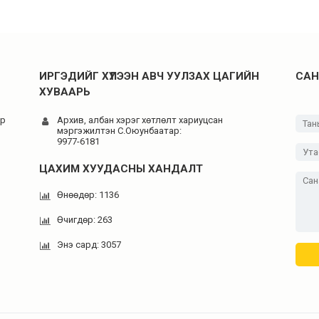
ИРГЭДИЙГ ХҮЛЭЭН АВЧ УУЛЗАХ ЦАГИЙН
САН
ХУВААРЬ
-р
Архив, албан хэрэг хөтлөлт хариуцсан
мэргэжилтэн C.Оюунбаатар:
9977-6181
ЦАХИМ ХУУДАСНЫ ХАНДАЛТ
Өнөөдөр: 1136
Өчигдөр: 263
Энэ сард: 3057