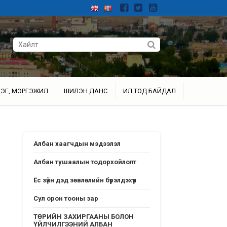
ЭГ, МЭРГЭЖИЛ
ШИЛЭН ДАНС
ИЛ ТОД БАЙДАЛ
Албан хаагчдын мэдээлэл
Албан тушаалын тодорхойлолт
Ёс зүйн дэд зөвлөлийн бүрэлдэхүүн
Сул орон тооны зар
ТӨРИЙН ЗАХИРГААНЫ БОЛОН
ҮЙЛЧИЛГЭЭНИЙ АЛБАН