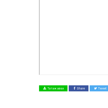
Татаж авах
Share
Tweet