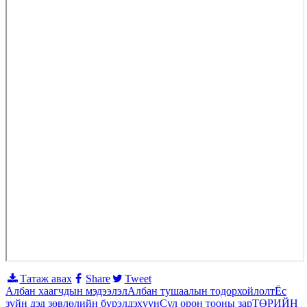
Татаж авах
Share
Tweet
Албан хаагчдын мэдээлэл
Албан тушаалын тодорхойлолт
Ёс
зүйн дэд зөвлөлийн бүрэлдэхүүн
Сул орон тооны зар
ТӨРИЙН