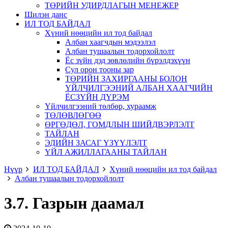
ТӨРИЙН УДИРДЛАГЫН МЕНЕЖЕР
Шилэн данс
ИЛ ТОД БАЙДАЛ
Хүний нөөцийн ил тод байдал
Албан хаагчдын мэдээлэл
Албан тушаалын тодорхойлолт
Ёс зүйн дэд зөвлөлийн бүрэлдэхүүн
Сул орон тооны зар
ТӨРИЙН ЗАХИРГААНЫ БОЛОН
ҮЙЛЧИЛГЭЭНИЙ АЛБАН ХААГЧИЙН
ЁСЗҮЙН ДҮРЭМ
Үйлчилгээний төлбөр, хураамж
ТӨЛӨВЛӨГӨӨ
ӨРГӨДӨЛ, ГОМДЛЫН ШИЙДВЭРЛЭЛТ
ТАЙЛАН
ЭДИЙН ЗАСАГ ҮЗҮҮЛЭЛТ
ҮЙЛ АЖИЛЛАГААНЫ ТАЙЛАН
Нүүр
ИЛ ТОД БАЙДАЛ
Хүний нөөцийн ил тод байдал
Албан тушаалын тодорхойлолт
3.7. Газрын даамал