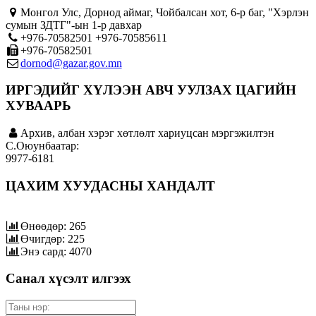
Монгол Улс, Дорнод аймаг, Чойбалсан хот, 6-р баг, "Хэрлэн
сумын ЗДТГ"-ын 1-р давхар
+976-70582501 +976-70585611
+976-70582501
dornod@gazar.gov.mn
ИРГЭДИЙГ ХҮЛЭЭН АВЧ УУЛЗАХ ЦАГИЙН
ХУВААРЬ
Архив, албан хэрэг хөтлөлт хариуцсан мэргэжилтэн
C.Оюунбаатар:
9977-6181
ЦАХИМ ХУУДАСНЫ ХАНДАЛТ
Өнөөдөр: 265
Өчигдөр: 225
Энэ сард: 4070
Санал хүсэлт илгээх