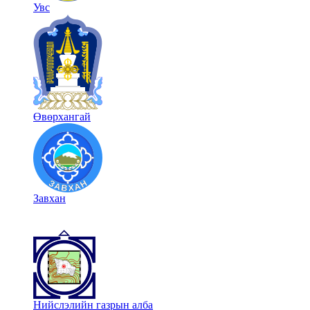
Увс
Өвөрхангай
Завхан
Нийслэлийн газрын алба