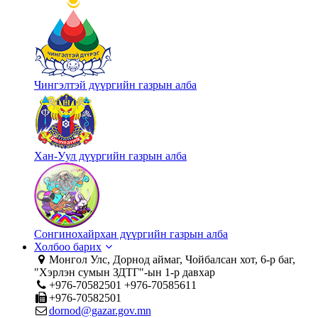
Чингэлтэй дүүргийн газрын алба
Хан-Уул дүүргийн газрын алба
Сонгинохайрхан дүүргийн газрын алба
Холбоо барих
Монгол Улс, Дорнод аймаг, Чойбалсан хот, 6-р баг,
"Хэрлэн сумын ЗДТГ"-ын 1-р давхар
+976-70582501 +976-70585611
+976-70582501
dornod@gazar.gov.mn