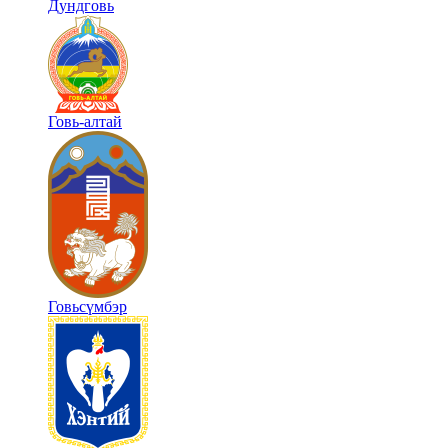
Дундговь
Говь-алтай
Говьсүмбэр