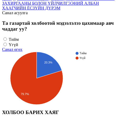
ЗАХИРГААНЫ БОЛОН ҮЙЛЧИЛГЭЭНИЙ АЛБАН
ХААГЧИЙН ЁСЗҮЙН ДҮРЭМ
Санал асуулга
Та газартай холбоотой мэдээлэлээ цахимаар авч
чаддаг уу?
Тийм
Үгүй
Санал өгөх
Тийм
Үгүй
20.3%
79.7%
ХОЛБОО БАРИХ ХАЯГ