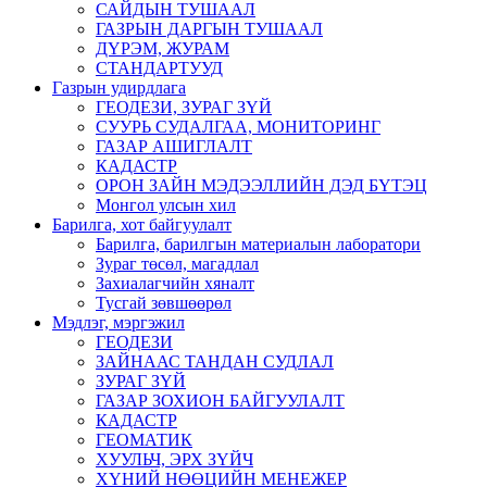
САЙДЫН ТУШААЛ
ГАЗРЫН ДАРГЫН ТУШААЛ
ДҮРЭМ, ЖУРАМ
СТАНДАРТУУД
Газрын удирдлага
ГЕОДЕЗИ, ЗУРАГ ЗҮЙ
СУУРЬ СУДАЛГАА, МОНИТОРИНГ
ГАЗАР АШИГЛАЛТ
КАДАСТР
ОРОН ЗАЙН МЭДЭЭЛЛИЙН ДЭД БҮТЭЦ
Монгол улсын хил
Барилга, хот байгуулалт
Барилга, барилгын материалын лаборатори
Зураг төсөл, магадлал
Захиалагчийн хяналт
Тусгай зөвшөөрөл
Мэдлэг, мэргэжил
ГЕОДЕЗИ
ЗАЙНААС ТАНДАН СУДЛАЛ
ЗУРАГ ЗҮЙ
ГАЗАР ЗОХИОН БАЙГУУЛАЛТ
КАДАСТР
ГЕОМАТИК
ХУУЛЬЧ, ЭРХ ЗҮЙЧ
ХҮНИЙ НӨӨЦИЙН МЕНЕЖЕР