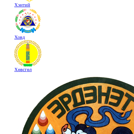
Хэнтий
Ховд
Хөвсгөл