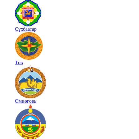
Сүхбаатар
Төв
Өмнөговь