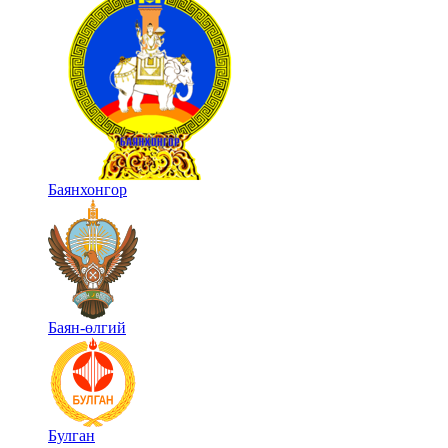
Баянхонгор
Баян-өлгий
Булган