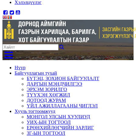
Хэлэлцүүлэг
Нүүр
Байгууллагын тухай
БҮТЭЦ, ЗОХИОН БАЙГУУЛАЛТ
ДАРГЫН МЭНДЧИЛГЭЭ
ЭРХЭМ ЗОРИЛГО
ТҮҮХЭН ХӨГЖИЛ
ДОТООД ЖУРАМ
ҮЙЛ АЖИЛЛАГААНЫ ЧИГЛЭЛ
Хууль тогтоомжууд
МОНГОЛ УЛСЫН ХУУЛИУД
УИХ-ЫН ТОГТООЛ
ЕРӨНХИЙЛӨГЧИЙН ЗАРЛИГ
ЗГ-ЫН ТОГТООЛ